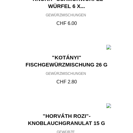
5
WÜRFEL 6 X...
0
GEWÜRZMISCHUNGEN
CHF
6.00
"KOTÁNYI"
FISCHGEWÜRZMISCHUNG 26 G
GEWÜRZMISCHUNGEN
CHF
2.80
"HORVÁTH ROZI"-
KNOBLAUCHGRANULAT 15 G
GEWÜRZE