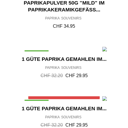
PAPRIKAPULVER 50G "MILD" IM
PAPRIKAKERAMIKGEFÄSS...
PAPRIKA
SOUVENIRS
CHF
34.95
ANGEBOT!
U
A
1 GÜTE PAPRIKA GEMAHLEN IM...
R
K
PAPRIKA
SOUVENIRS
S
T
P
U
CHF
32.20
CHF
29.95
R
E
Ü
L
N
L
Out of stock
G
E
L
R
ANGEBOT!
U
A
1 GÜTE PAPRIKA GEMAHLEN IM...
I
P
R
K
C
R
PAPRIKA
SOUVENIRS
S
T
H
E
P
U
CHF
32.20
CHF
29.95
E
I