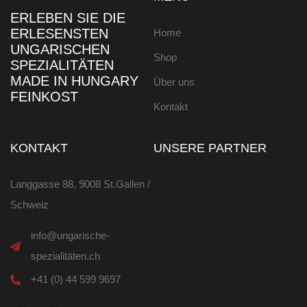
ERLEBEN SIE DIE
ERLESENSTEN
Home
UNGARISCHEN
Shop
SPEZIALITÄTEN
MADE IN HUNGARY
Über uns
FEINKOST
Kontakt
KONTAKT
UNSERE PARTNER
Langgasse 88, 9008 St.Gallen /
Schweiz
info@ungarische-
spezialitäten.ch
+41 (0) 44 599 9697