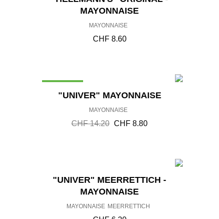
MAYONNAISE
MAYONNAISE
CHF
8.60
ANGEBOT!
U
A
"UNIVER" MAYONNAISE
R
K
MAYONNAISE
S
T
P
U
CHF
14.20
CHF
8.80
R
E
Ü
L
N
L
G
E
L
R
"UNIVER" MEERRETTICH -
I
P
MAYONNAISE
C
R
H
E
MAYONNAISE
MEERRETTICH
E
I