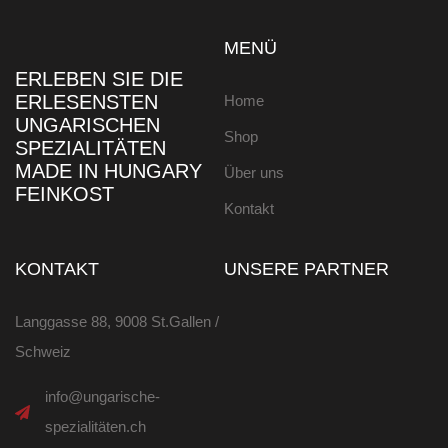
MENÜ
ERLEBEN SIE DIE
ERLESENSTEN
Home
UNGARISCHEN
Shop
SPEZIALITÄTEN
MADE IN HUNGARY
Über uns
FEINKOST
Kontakt
KONTAKT
UNSERE PARTNER
Langgasse 88, 9008 St.Gallen /
Schweiz
info@ungarische-
spezialitäten.ch