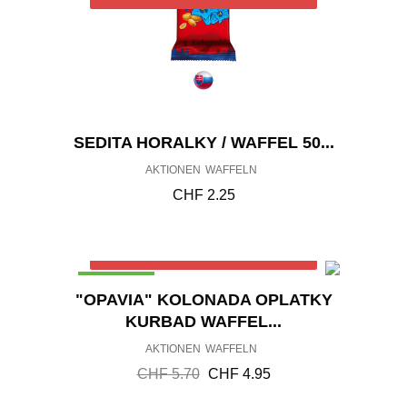
SEDITA HORALKY / WAFFEL 50...
AKTIONEN
WAFFELN
CHF
2.25
Out of stock
ANGEBOT!
U
A
"OPAVIA" KOLONADA OPLATKY
R
K
KURBAD WAFFEL...
S
T
AKTIONEN
WAFFELN
P
U
R
E
CHF
5.70
CHF
4.95
Ü
L
N
L