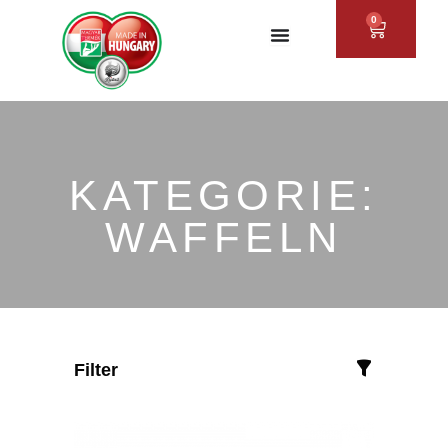
Zum
0
WAREN
Inhalt
springen
KATEGORIE:
WAFFELN
Filter