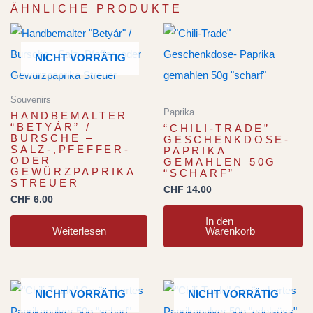
ÄHNLICHE PRODUKTE
NICHT VORRÄTIG
Souvenirs
Paprika
HANDBEMALTER
“BETYÁR” /
“CHILI-TRADE”
BURSCHE –
GESCHENKDOSE-
SALZ-,PFEFFER-
PAPRIKA
ODER
GEMAHLEN 50G
GEWÜRZPAPRIKA
“SCHARF”
STREUER
CHF
14.00
CHF
6.00
In den
Weiterlesen
Warenkorb
NICHT VORRÄTIG
NICHT VORRÄTIG