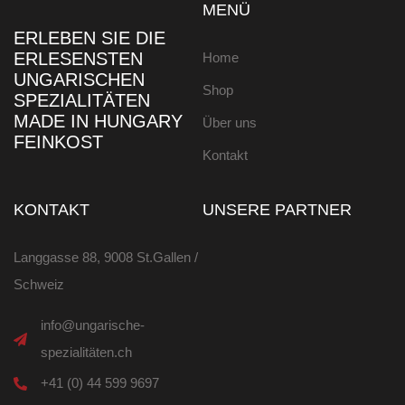
MENÜ
ERLEBEN SIE DIE
ERLESENSTEN
Home
UNGARISCHEN
Shop
SPEZIALITÄTEN
MADE IN HUNGARY
Über uns
FEINKOST
Kontakt
KONTAKT
UNSERE PARTNER
Langgasse 88, 9008 St.Gallen /
Schweiz
info@ungarische-
spezialitäten.ch
+41 (0) 44 599 9697