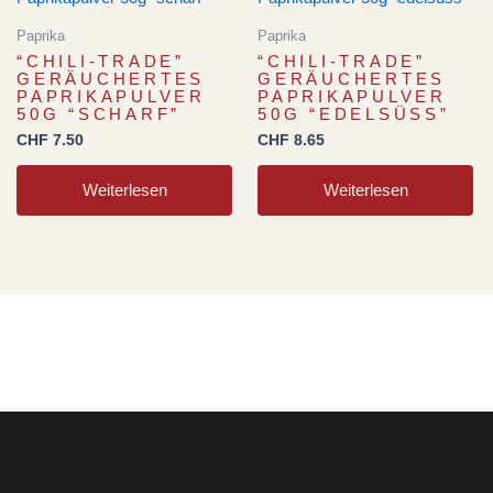
Paprika
Paprika
“CHILI-TRADE”
“CHILI-TRADE”
GERÄUCHERTES
GERÄUCHERTES
PAPRIKAPULVER
PAPRIKAPULVER
50G “SCHARF”
50G “EDELSÜSS”
CHF
7.50
CHF
8.65
Weiterlesen
Weiterlesen