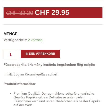
URSPRÜNGLICHER
AKTUELLER
CHF
29.95
CHF
32.20
PREIS
PREIS
WAR:
IST:
CHF 32.20
CHF 29.95.
MENGE
1
Verfügbarkeit:
2 vorrätig
Güte
Paprika
gemahlen
IN DEN WARENKORB
im
Kesselgulasch
Fűszerpaprika őrlemény kerámia bográcsban 50g csipös
Keramiktopf
50g
Inhalt: 50g im Keramikgefäss scharf
scharf
Menge
Produktinformation
:
Premium Qualität: Der gemahlene scharfe ungarische
Gewürz Paprika gilt als Delikatesse unter vielen
Feinschmeckern und unter Chefköchen als bester Paprika
auf der Welt.