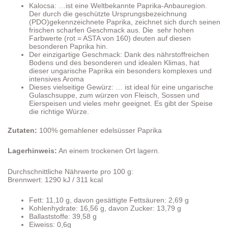
Kalocsa: …ist eine Weltbekannte Paprika-Anbauregion.
Der durch die geschützte Ursprungsbezeichnung
(PDO)gekennzeichnete Paprika, zeichnet sich durch seinen
frischen scharfen Geschmack aus. Die sehr hohen
Farbwerte (rot = ASTA von 160) deuten auf diesen
besonderen Paprika hin.
Der einzigartige Geschmack: Dank des nährstoffreichen
Bodens und des besonderen und idealen Klimas, hat
dieser ungarische Paprika ein besonders komplexes und
intensives Aroma
Dieses vielseitige Gewürz: … ist ideal für eine ungarische
Gulaschsuppe, zum würzen von Fleisch, Sossen und
Eierspeisen und vieles mehr geeignet. Es gibt der Speise
die richtige Würze.
Zutaten:
100% gemahlener edelsüsser Paprika
Lagerhinweis:
An einem trockenen Ort lagern.
Durchschnittliche Nährwerte pro 100 g:
Brennwert: 1290 kJ / 311 kcal
Fett: 11,10 g, davon gesättigte Fettsäuren: 2,69 g
Kohlenhydrate: 16,56 g, davon Zucker: 13,79 g
Ballaststoffe: 39,58 g
Eiweiss: 0,6g