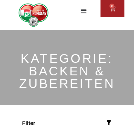
Zum
0
WAREN
Inhalt
springen
KATEGORIE:
BACKEN &
ZUBEREITEN
Filter