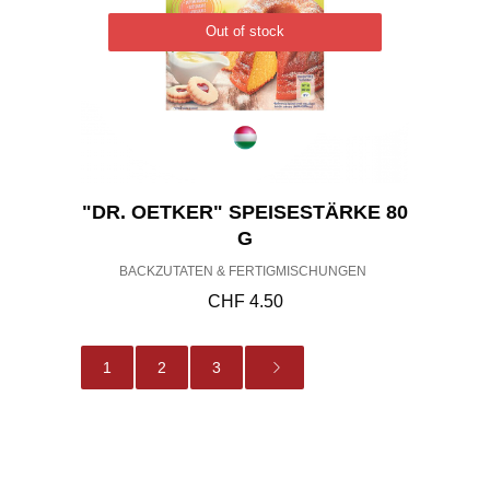
Out of stock
"DR. OETKER" SPEISESTÄRKE 80
G
BACKZUTATEN & FERTIGMISCHUNGEN
CHF
4.50
1
2
3