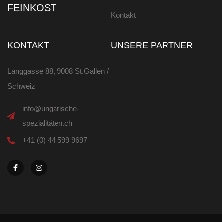
FEINKOST
Kontakt
KONTAKT
UNSERE PARTNER
Langgasse 88, 9008 St.Gallen /
Schweiz
info@ungarische-
spezialitäten.ch
+41 (0) 44 599 9697
F
I
a
n
c
s
e
t
b
a
o
g
o
r
k
a