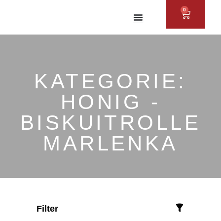
Zum
0
WAREN
Inhalt
springen
KATEGORIE:
HONIG -
BISKUITROLLE
MARLENKA
Filter