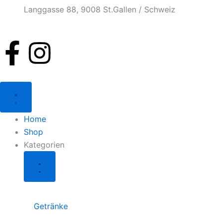
Langgasse 88, 9008 St.Gallen / Schweiz
F
I
a
n
Schließe
Öffne
c
s
Kategorien
Kategorien
e
t
Home
Shop
b
a
Kategorien
o
g
o
r
Getränke