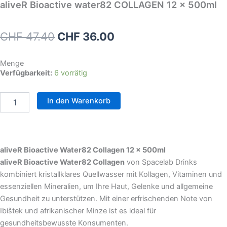
aliveR Bioactive water82 COLLAGEN 12 x 500ml
Ursprünglicher
Aktueller
CHF
47.40
CHF
36.00
Preis
Preis
Menge
war:
ist:
aliveR
Verfügbarkeit:
6 vorrätig
Bioactive
CHF 47.40
CHF 36.00.
water82
In den Warenkorb
COLLAGEN
12
x
500ml
Menge
aliveR Bioactive Water82 Collagen 12 x 500ml
aliveR Bioactive Water82 Collagen
von Spacelab Drinks
kombiniert kristallklares Quellwasser mit Kollagen, Vitaminen und
essenziellen Mineralien, um Ihre Haut, Gelenke und allgemeine
Gesundheit zu unterstützen. Mit einer erfrischenden Note von
Ibištek und afrikanischer Minze ist es ideal für
gesundheitsbewusste Konsumenten.