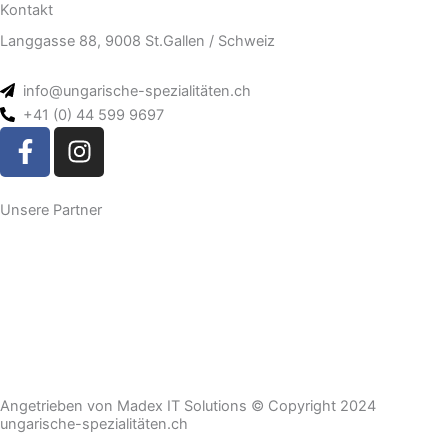
Kontakt
Langgasse 88, 9008 St.Gallen / Schweiz
info@ungarische-spezialitäten.ch
+41 (0) 44 599 9697
F
I
a
n
c
s
e
t
Unsere Partner
b
a
o
g
o
r
k
a
-
m
f
Angetrieben von Madex IT Solutions © Copyright 2024
ungarische-spezialitäten.ch