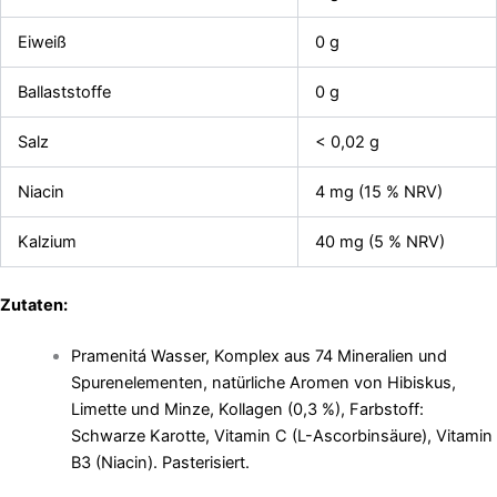
Eiweiß
0 g
Ballaststoffe
0 g
Salz
< 0,02 g
Niacin
4 mg (15 % NRV)
Kalzium
40 mg (5 % NRV)
Zutaten:
Pramenitá Wasser, Komplex aus 74 Mineralien und
Spurenelementen, natürliche Aromen von Hibiskus,
Limette und Minze, Kollagen (0,3 %), Farbstoff:
Schwarze Karotte, Vitamin C (L-Ascorbinsäure), Vitamin
B3 (Niacin). Pasterisiert.