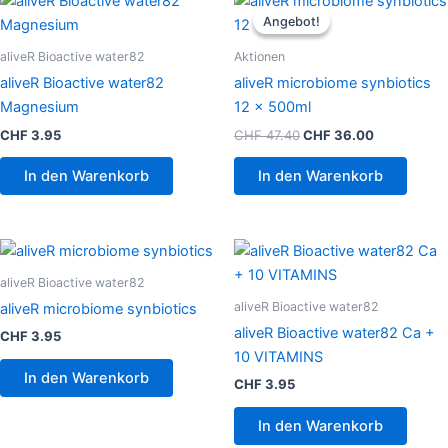
Preis
Preis
Angebot!
Angebot!
war:
ist:
CHF 47.40
CHF 36.00.
aliveR Bioactive water82
Aktionen
aliveR Bioactive water82
aliveR microbiome synbiotics
Magnesium
12 x 500ml
CHF
3.95
CHF
47.40
CHF
36.00
In den Warenkorb
In den Warenkorb
aliveR Bioactive water82
aliveR Bioactive water82
aliveR microbiome synbiotics
aliveR Bioactive water82 Ca +
CHF
3.95
10 VITAMINS
In den Warenkorb
CHF
3.95
In den Warenkorb