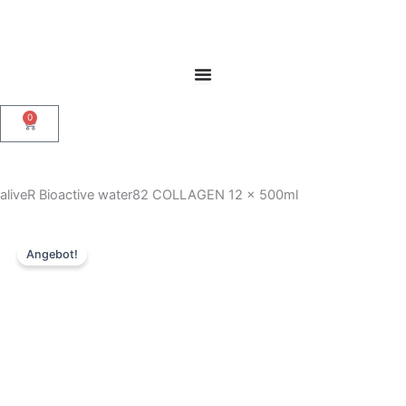
Zum
Inhalt
springen
0
Warenkorb
aliveR Bioactive water82 COLLAGEN 12 x 500ml
Angebot!