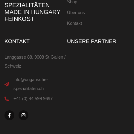
Shop
SPEZIALITÄTEN
MADE IN HUNGARY
Über uns
FEINKOST
Kontakt
KONTAKT
UNSERE PARTNER
Langgasse 88, 9008 St.Gallen /
Schweiz
info@ungarische-
spezialitäten.ch
+41 (0) 44 599 9697
F
I
a
n
c
s
e
t
b
a