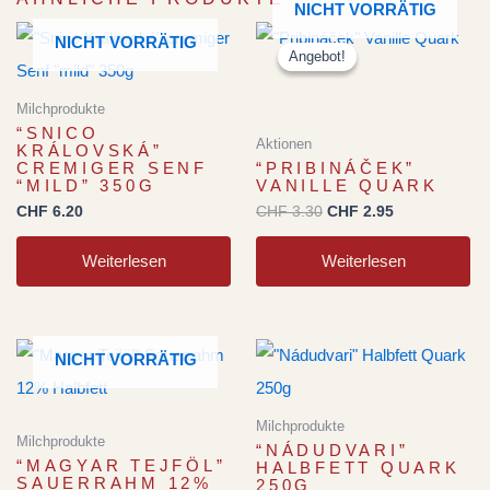
NICHT VORRÄTIG
Ursprünglicher
Aktueller
NICHT VORRÄTIG
Preis
Preis
Angebot!
Angebot!
war:
ist:
CHF 3.30
CHF 2.95.
Milchprodukte
“SNICO
Aktionen
KRÁLOVSKÁ”
CREMIGER SENF
“PRIBINÁČEK”
“MILD” 350G
VANILLE QUARK
CHF
6.20
CHF
3.30
CHF
2.95
Weiterlesen
Weiterlesen
NICHT VORRÄTIG
Milchprodukte
Milchprodukte
“NÁDUDVARI”
“MAGYAR TEJFÖL”
HALBFETT QUARK
SAUERRAHM 12%
250G