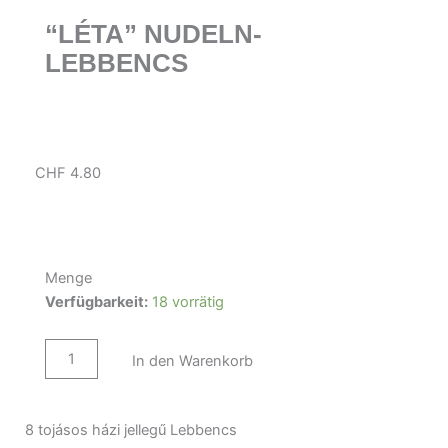
“LÉTA” NUDELN-
LEBBENCS
CHF
4.80
Menge
"Léta"
Verfügbarkeit:
18 vorrätig
Nudeln-
Lebbencs
Menge
In den Warenkorb
8 tojásos házi jellegű Lebbencs