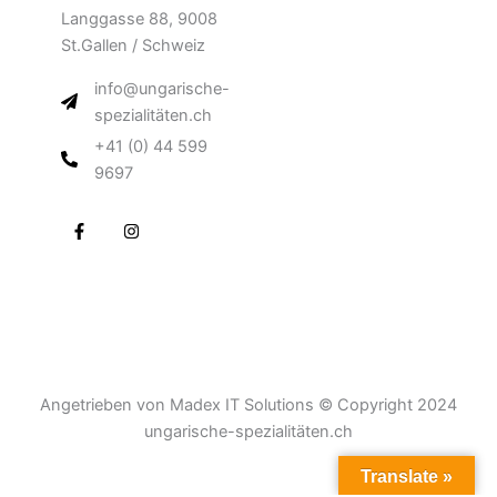
Langgasse 88, 9008
St.Gallen / Schweiz
info@ungarische-
spezialitäten.ch
+41 (0) 44 599
9697
F
I
a
n
c
s
e
t
b
a
o
g
o
r
k
a
-
m
f
Angetrieben von Madex IT Solutions © Copyright 2024
ungarische-spezialitäten.ch
Translate »