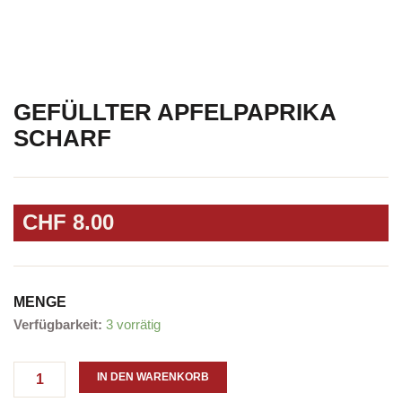
GEFÜLLTER APFELPAPRIKA
SCHARF
CHF
8.00
MENGE
Gefüllter
Verfügbarkeit:
3 vorrätig
Apfelpaprika
scharf
Menge
IN DEN WARENKORB