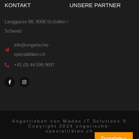
KONTAKT
UNSERE PARTNER
Langgasse 88, 9008 St.Gallen /
Schweiz
info@ungarische-
spezialitäten.ch
+41 (0) 44 599 9697
F
I
a
n
c
s
e
t
b
a
o
g
o
r
k
a
-
m
f
Angetrieben von Madex IT Solutions ©
Copyright 2024 ungarische-
spezialitäten.ch
Translate »