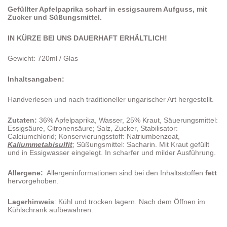
Gefüllter Apfelpaprika scharf in essigsaurem Aufguss, mit
Zucker und Süßungsmittel.
IN KÜRZE BEI UNS DAUERHAFT ERHÄLTLICH!
Gewicht: 720ml / Glas
Inhaltsangab
en:
Handverlesen und nach traditioneller ungarischer Art hergestellt.
Zutaten:
36% Apfelpaprika, Wasser, 25% Kraut, Säuerungsmittel:
Essigsäure, Citronensäure; Salz, Zucker, Stabilisator:
Calciumchlorid; Konservierungsstoff: Natriumbenzoat,
Kaliummetabisulfit
; Süßungsmittel: Sacharin. Mit Kraut gefüllt
und in Essigwasser eingelegt. In scharfer und milder Ausführung.
Allergene:
Allergeninformationen sind bei den Inhaltsstoffen
fett
hervorgehoben.
Lagerhinweis
: Kühl und trocken lagern. Nach dem Öffnen im
Kühlschrank aufbewahren.