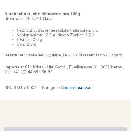
Durchschnittliche Nährwerte pro 100g:
Brennwert: 75 kJ / 18 kcal
Fett: 0,2 g, davon gesättigte Fettsäuren: 0 g
Kohlenhydrate: 2,8 g, davon Zucker: 1,6 g
Eiweiss: 0,6 g
Salz: 2,8 g
Hersteller:
Szebelédi Gyuláné, H-6133 Jásszentlászló / Ungarn
Importeur CH
: Kristall-Life GmbH, Flüelistrasse 61, 6061 Kerns ,
Tel.: +41 (0) 44 599 96 97
SKU
SKU-7-0008
Kategorie
Sauerkonserven