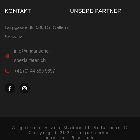
KONTAKT
UNSERE PARTNER
Langgasse 88, 9008 St.Gallen /
Schweiz
info@ungarische-
spezialitäten.ch
+41 (0) 44 599 9697
F
I
a
n
c
s
e
t
b
a
o
g
o
r
k
a
-
m
f
Angetrieben von Madex IT Solutions ©
Copyright 2024 ungarische-
spezialitäten.ch