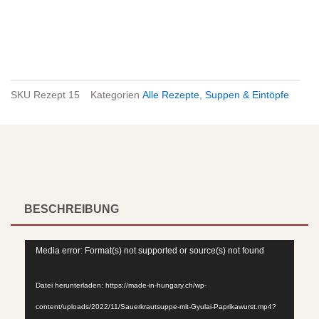
SKU
Rezept 15
Kategorien
Alle Rezepte
,
Suppen & Eintöpfe
BESCHREIBUNG
Video-
Media error: Format(s) not supported or source(s) not found
Player
Datei herunterladen: https://made-in-hungary.ch/wp-
content/uploads/2022/11/Sauerkrautsuppe-mit-Gyulai-Paprikawurst.mp4?