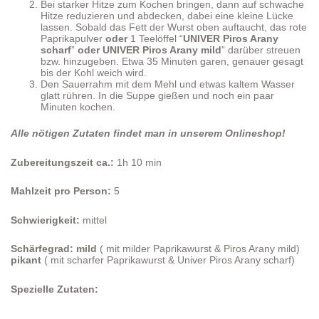
Bei starker Hitze zum Kochen bringen, dann auf schwache
Hitze reduzieren und abdecken, dabei eine kleine Lücke
lassen. Sobald das Fett der Wurst oben auftaucht, das rote
Paprikapulver
oder
1 Teelöffel “
UNIVER Piros Arany
scharf
”
oder
UNIVER Piros Arany mild
” darüber streuen
bzw. hinzugeben. Etwa 35 Minuten garen, genauer gesagt
bis der Kohl weich wird.
Den Sauerrahm mit dem Mehl und etwas kaltem Wasser
glatt rühren. In die Suppe gießen und noch ein paar
Minuten kochen.
Alle nötigen Zutaten findet man in unserem Onlineshop!
Zubereitungszeit ca.:
1h 10 min
Mahlzeit pro Person:
5
Schwierigkeit:
mittel
Schärfegrad: mild
( mit milder Paprikawurst & Piros Arany mild)
pikant
( mit scharfer Paprikawurst & Univer Piros Arany scharf)
Spezielle Zutaten: