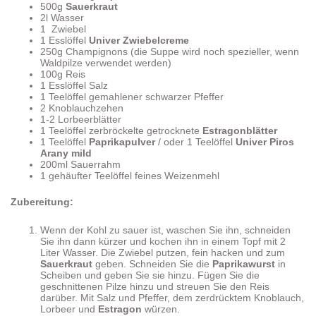
500g
Sauerkraut
2l Wasser
1 Zwiebel
1 Esslöffel
Univer Zwiebelcreme
250g Champignons (die Suppe wird noch spezieller, wenn
Waldpilze verwendet werden)
100g Reis
1 Esslöffel Salz
1 Teelöffel gemahlener schwarzer Pfeffer
2 Knoblauchzehen
1-2 Lorbeerblätter
1 Teelöffel zerbröckelte getrocknete
Estragonblätter
1 Teelöffel
Paprikapulver
/ oder 1 Teelöffel
Univer Piros
Arany mild
200ml Sauerrahm
1 gehäufter Teelöffel feines Weizenmehl
Zubereitung:
Wenn der Kohl zu sauer ist, waschen Sie ihn, schneiden
Sie ihn dann kürzer und kochen ihn in einem Topf mit 2
Liter Wasser. Die Zwiebel putzen, fein hacken und zum
Sauerkraut
geben. Schneiden Sie die
Paprikawurst
in
Scheiben und geben Sie sie hinzu. Fügen Sie die
geschnittenen Pilze hinzu und streuen Sie den Reis
darüber. Mit Salz und Pfeffer, dem zerdrücktem Knoblauch,
Lorbeer und
Estragon
würzen.