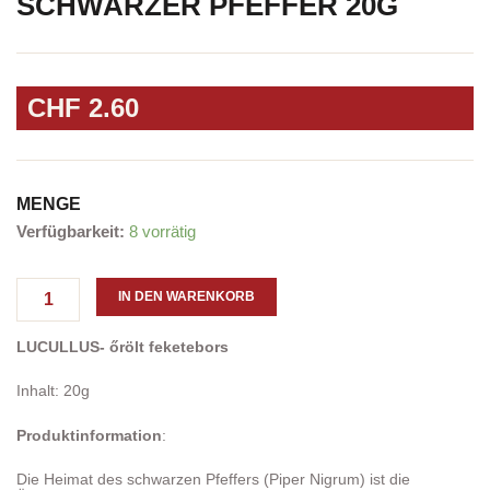
SCHWARZER PFEFFER 20G
CHF
2.60
MENGE
"LUCULLUS"-
Verfügbarkeit:
8 vorrätig
Gemahlener
Schwarzer
Pfeffer
IN DEN WARENKORB
20g
Menge
LUCULLUS-
őrölt feketebors
Inhalt: 20g
Produktinformation
:
Die Heimat des schwarzen Pfeffers (Piper Nigrum) ist die