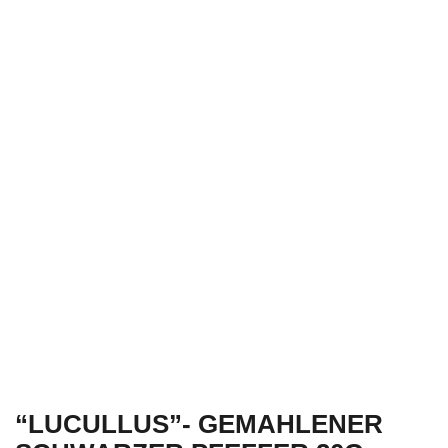
GEMAHLENER
SCHWARZER
PFEFFER 20G
“LUCULLUS”- GEMAHLENER