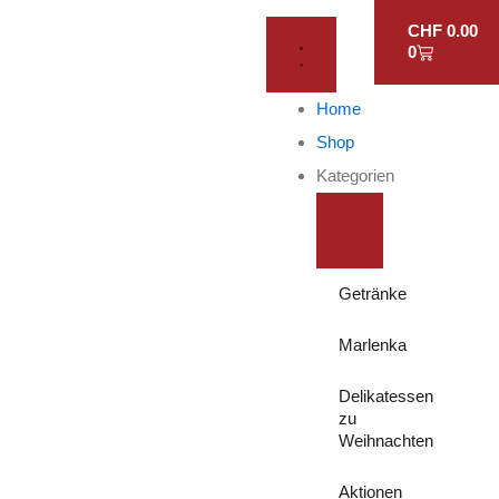
WARENKO
Zum
SCHLIESSE K
ÖFFNE
CHF
0.00
ATEGORIEN
KATEGORIEN
Inhalt
0
springen
Home
Shop
Kategorien
Getränke
Marlenka
Delikatessen
zu
Weihnachten
Aktionen