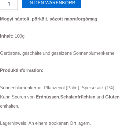
gebacken
IN DEN WARENKORB
&
gesalzen
Mogyi hántolt, pörkölt, sózott napraforgómag
60g
Menge
Inhalt:
100g
Geröstete, geschälte und gesalzene Sonnenblumenkerne
Produktinformation:
Sonnenblumenkerne, Pflanzenöl (Palm), Speisesalz (1%)
Kann Spuren von
Erdnüssen
,
Schalenfrüchten
und
Gluten
enthalten.
Lagerhinweis: An einem trockenen Ort lagern.