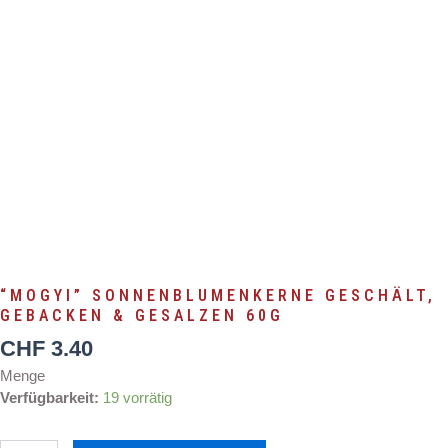
60G
“MOGYI” SONNENBLUMENKERNE GESCHÄLT,
GEBACKEN & GESALZEN 60G
CHF
3.40
Menge
"MOGYI"
Verfügbarkeit:
19 vorrätig
Sonnenblumenkerne
geschält,