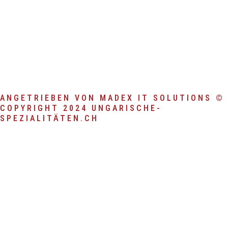
e
t
b
a
o
g
o
r
k
a
-
m
f
ANGETRIEBEN VON MADEX IT SOLUTIONS ©
COPYRIGHT 2024 UNGARISCHE-
SPEZIALITÄTEN.CH