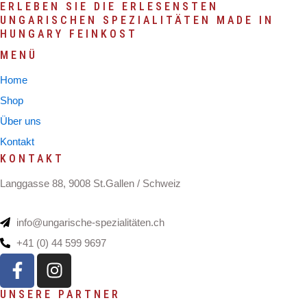
ERLEBEN SIE DIE ERLESENSTEN
UNGARISCHEN SPEZIALITÄTEN MADE IN
HUNGARY FEINKOST
MENÜ
Home
Shop
Über uns
Kontakt
KONTAKT
Langgasse 88, 9008 St.Gallen / Schweiz
info@ungarische-spezialitäten.ch
+41 (0) 44 599 9697
F
I
a
n
c
s
UNSERE PARTNER