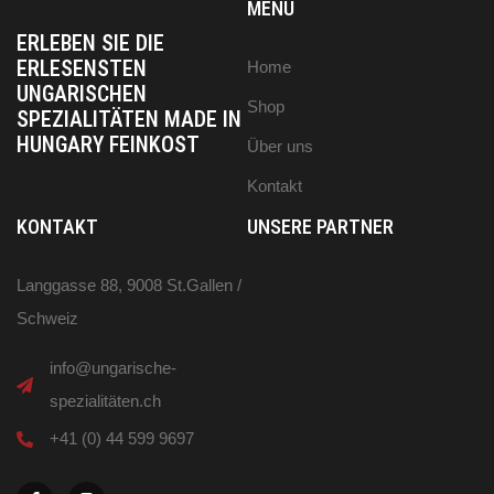
MENÜ
ERLEBEN SIE DIE
ERLESENSTEN
Home
UNGARISCHEN
Shop
SPEZIALITÄTEN MADE IN
HUNGARY FEINKOST
Über uns
Kontakt
KONTAKT
UNSERE PARTNER
Langgasse 88, 9008 St.Gallen /
Schweiz
info@ungarische-
spezialitäten.ch
+41 (0) 44 599 9697
F
I