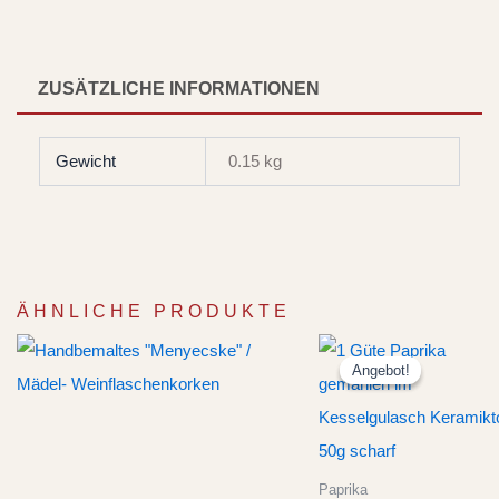
ZUSÄTZLICHE INFORMATIONEN
Gewicht
0.15 kg
ÄHNLICHE PRODUKTE
Ursprünglich
Akt
Preis
Pre
Angebot!
Angebot!
war:
ist
CHF 32.20
CH
Paprika