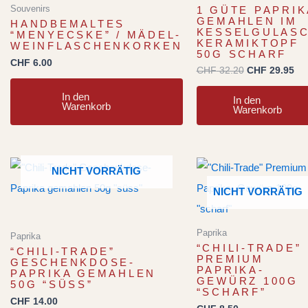
Souvenirs
1 GÜTE PAPRIK
GEMAHLEN IM
HANDBEMALTES
KESSELGULAS
“MENYECSKE” / MÄDEL-
KERAMIKTOPF
WEINFLASCHENKORKEN
50G SCHARF
CHF
6.00
CHF
32.20
CHF
29.95
In den
In den
Warenkorb
Warenkorb
NICHT VORRÄTIG
NICHT VORRÄTIG
Paprika
Paprika
“CHILI-TRADE”
“CHILI-TRADE”
PREMIUM
GESCHENKDOSE-
PAPRIKA-
PAPRIKA GEMAHLEN
GEWÜRZ 100G
50G “SÜSS”
“SCHARF”
CHF
14.00