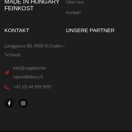
MADE IN HUNGARY
Über uns
FEINKOST
Kontakt
KONTAKT
UNSERE PARTNER
Langgasse 88, 9008 St.Gallen /
Schweiz
info@ungarische-
spezialitäten.ch
+41 (0) 44 599 9697
F
I
a
n
c
s
e
t
b
a
o
g
o
r
k
a