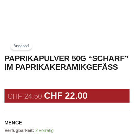
Angebot!
PAPRIKAPULVER 50G “SCHARF”
IM PAPRIKAKERAMIKGEFÄSS
URSPRÜNGLICHER
AKTUELLER
CHF
22.00
CHF
24.50
PREIS
PREIS
WAR:
IST:
CHF 24.50
CHF 22.00.
MENGE
Paprikapulver
Verfügbarkeit:
2 vorrätig