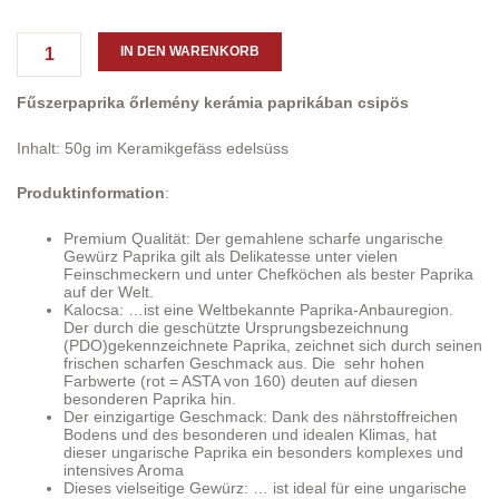
50g
"scharf"
im
IN DEN WARENKORB
Paprikakeramikgefäss
Menge
Fűszerpaprika őrlemény kerámia paprikában csipös
Inhalt: 50g im Keramikgefäss edelsüss
Produktinformation
:
Premium Qualität: Der gemahlene scharfe ungarische
Gewürz Paprika gilt als Delikatesse unter vielen
Feinschmeckern und unter Chefköchen als bester Paprika
auf der Welt.
Kalocsa: …ist eine Weltbekannte Paprika-Anbauregion.
Der durch die geschützte Ursprungsbezeichnung
(PDO)gekennzeichnete Paprika, zeichnet sich durch seinen
frischen scharfen Geschmack aus. Die sehr hohen
Farbwerte (rot = ASTA von 160) deuten auf diesen
besonderen Paprika hin.
Der einzigartige Geschmack: Dank des nährstoffreichen
Bodens und des besonderen und idealen Klimas, hat
dieser ungarische Paprika ein besonders komplexes und
intensives Aroma
Dieses vielseitige Gewürz: … ist ideal für eine ungarische