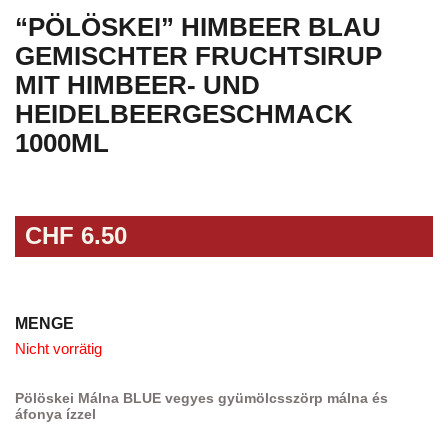
“PÖLÖSKEI” HIMBEER BLAU
GEMISCHTER FRUCHTSIRUP
MIT HIMBEER- UND
HEIDELBEERGESCHMACK
1000ML
CHF
6.50
MENGE
Nicht vorrätig
Pölöskei Málna BLUE vegyes gyümölcsszörp málna és
áfonya ízzel