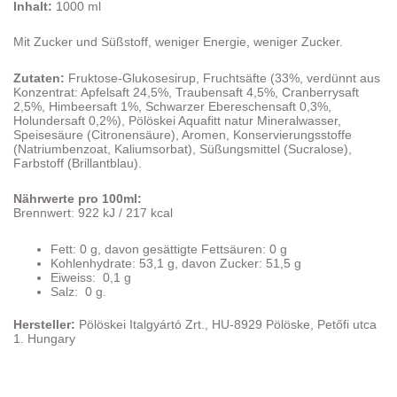
Inhalt:
1000 ml
Mit Zucker und Süßstoff, weniger Energie, weniger Zucker.
Zutaten:
Fruktose-Glukosesirup, Fruchtsäfte (33%, verdünnt aus
Konzentrat: Apfelsaft 24,5%, Traubensaft 4,5%, Cranberrysaft
2,5%, Himbeersaft 1%, Schwarzer Ebereschensaft 0,3%,
Holundersaft 0,2%), Pölöskei Aquafitt natur Mineralwasser,
Speisesäure (Citronensäure), Aromen, Konservierungsstoffe
(Natriumbenzoat, Kaliumsorbat), Süßungsmittel (Sucralose),
Farbstoff (Brillantblau).
Nährwerte pro 100ml:
Brennwert: 922 kJ / 217 kcal
Fett: 0 g, davon gesättigte Fettsäuren: 0 g
Kohlenhydrate: 53,1 g, davon Zucker: 51,5 g
Eiweiss: 0,1 g
Salz: 0 g.
Hersteller:
Pölöskei Italgyártó Zrt., HU-8929 Pölöske, Petőfi utca
1. Hungary