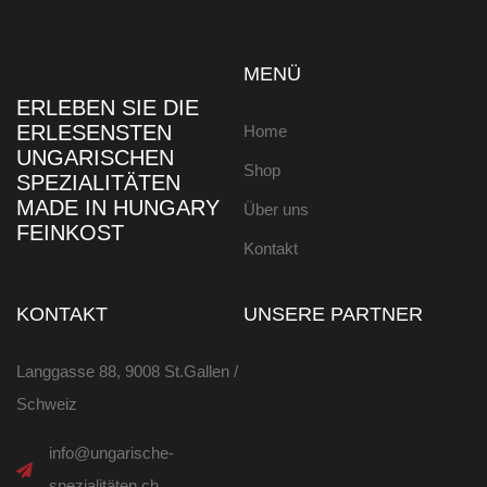
MENÜ
ERLEBEN SIE DIE
ERLESENSTEN
Home
UNGARISCHEN
Shop
SPEZIALITÄTEN
MADE IN HUNGARY
Über uns
FEINKOST
Kontakt
KONTAKT
UNSERE PARTNER
Langgasse 88, 9008 St.Gallen /
Schweiz
info@ungarische-
spezialitäten.ch