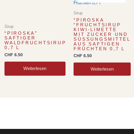
Sirup
“PIROSKA
“FRUCHTSIRUP
Sirup
KIWI-LIMETTE
“PIROSKA”
MIT ZUCKER UND
SAFTIGER
SÜSSUNGSMITTEL A
WALDFRUCHTSIRUP
US SAFTIGEN F
0,7 L
RÜCHTEN 0,7 L
CHF
6.50
CHF
6.50
Weiterlesen
Weiterlesen