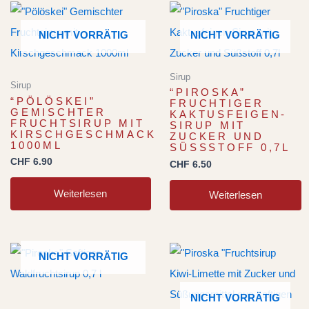
NICHT VORRÄTIG
NICHT VORRÄTIG
Sirup
Sirup
“PIROSKA”
“PÖLÖSKEI”
FRUCHTIGER
GEMISCHTER
KAKTUSFEIGEN-
FRUCHTSIRUP MIT
SIRUP MIT
KIRSCHGESCHMACK
ZUCKER UND
1000ML
SÜSSSTOFF 0,7L
CHF
6.90
CHF
6.50
Weiterlesen
Weiterlesen
NICHT VORRÄTIG
NICHT VORRÄTIG