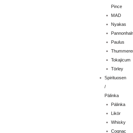
Pince
MAD
Nyakas
Pannonhal
Paulus
Thummere
Tokajicum
Törley
Spirituosen
/
Pàlinka
Pálinka
Likör
Whisky
Cognac