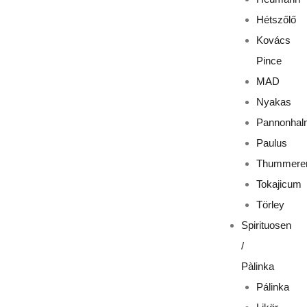
Hétszőlő
Kovács
Pince
MAD
Nyakas
Pannonhal
Paulus
Thummere
Tokajicum
Törley
Spirituosen
/
Pàlinka
Pálinka