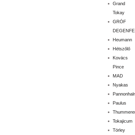
Grand
Tokay
GRÓF
DEGENFE
Heumann
Hétszőlő
Kovács
Pince
MAD
Nyakas
Pannonhal
Paulus
Thummere
Tokajicum
Törley