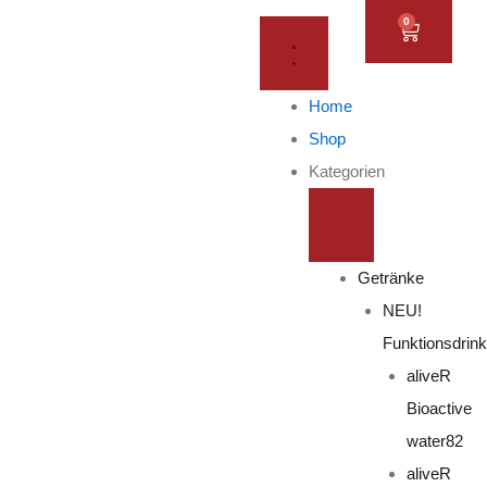
Zum
SCHLIESSE K
ÖFFNE
0
WAREN
ATEGORIEN
KATEGORIEN
Inhalt
springen
Home
Shop
Kategorien
Getränke
NEU!
Funktionsdrin
aliveR
Bioactive
water82
aliveR