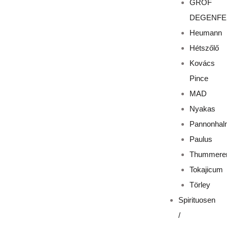
GRÓF
DEGENFE
Heumann
Hétszőlő
Kovács
Pince
MAD
Nyakas
Pannonhal
Paulus
Thummere
Tokajicum
Törley
Spirituosen
/