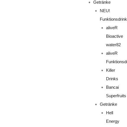
Getränke
NEU!
Funktionsdrin
aliveR
Bioactive
water82
aliveR
Funktionsd
Killer
Drinks
Bancai
Superfruits
Getränke
Hell
Energy