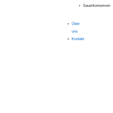
Sauerkonserven
Über
uns
Kontakt
“ROPOGOS”
KÄSETALER
100G