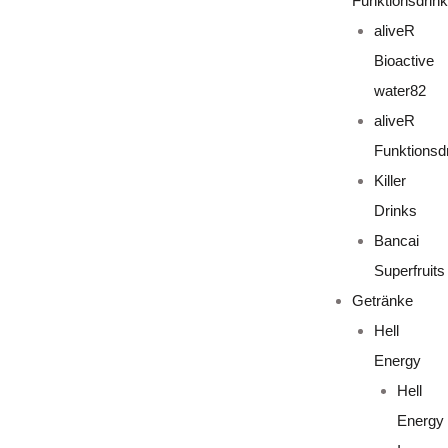
Funktionsdrin
aliveR
Bioactive
water82
aliveR
Funktionsd
Killer
Drinks
Bancai
Superfruits
Getränke
Hell
Energy
Hell
Energy