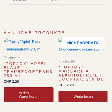
ÄHNLICHE PRODUKTE
NICHT VORRÄTIG
Fruchtsäfte
Fruchtsäfte
“TOPJOY” APFEL-
“TOPJOY”
BLAUE
MARGARITA
TRAUBENGETRÄNK
ALKOHOLFREIER
250 ML
COCKTAIL 250 ML
CHF
2.20
CHF
2.20
In den
Warenkorb
Weiterlesen