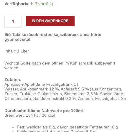
"SIO"
Verfügbarkeit:
3 vorrätig
Aprikosen-
Apfel-
Birne
IN DEN WARENKORB
Fruchtgetränk
1
Sió Találkozások rostos kajszibarack-alma-körte
l
gyümölcsital
Menge
Inhalt: 1 Liter
Wichtig! Sollte nach dem öffnen im Kühlschrank aufbewahrt
werden.
Zutaten:
Aprikosen-Apfel-Birne Fruchtgetränk 1 l
Wasser, Aprikosenmark 12 %, Apfelsaft 9,5 % (aus Konzentrat),
Zucker, Fruktose-Glukosesirup, Birnenbirne 3,5 %, Speisesäure:
Citronensäure, Sanddornextrakt 0,2 %, Aromen, Fruchtgehalt: 25
Durchschnittliche Nährwerte pro 100ml
:
Brennwert: 154 kJ / 36 kcal
Fett: weniger als 0 g, davon gesättigte Fettsäuren: 0 g
Kohlenhydrate: 8,4 g, davon Zucker: 8,3 g