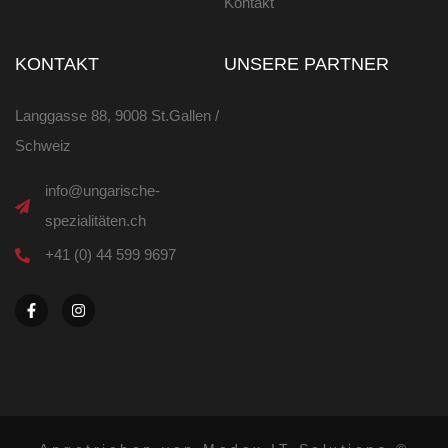
Kontakt
KONTAKT
UNSERE PARTNER
Langgasse 88, 9008 St.Gallen /
Schweiz
info@ungarische-
spezialitäten.ch
+41 (0) 44 599 9697
F
I
a
n
c
s
e
t
b
a
o
g
o
r
k
a
-
m
f