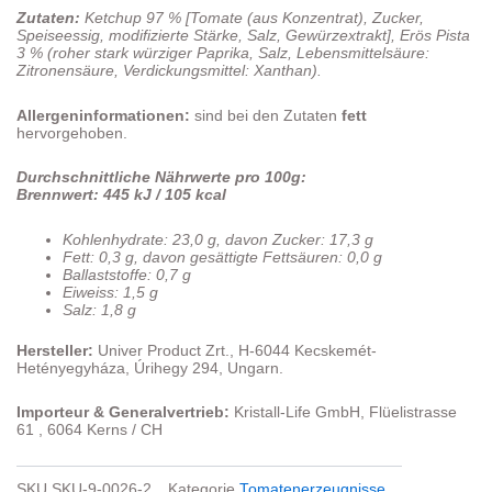
Zutaten:
Ketchup 97 % [Tomate (aus Konzentrat), Zucker,
Speiseessig, modifizierte Stärke, Salz, Gewürzextrakt], Erös Pista
3 % (roher stark würziger Paprika, Salz, Lebensmittelsäure:
Zitronensäure, Verdickungsmittel: Xanthan).
Allergeninformationen:
sind bei den Zutaten
fett
hervorgehoben.
Durchschnittliche Nährwerte pro 100g:
Brennwert: 445 kJ / 105 kcal
Kohlenhydrate: 23,0 g, davon Zucker: 17,3 g
Fett: 0,3 g, davon gesättigte Fettsäuren: 0,0 g
Ballaststoffe: 0,7 g
Eiweiss: 1,5 g
Salz: 1,8 g
Hersteller:
Univer Product Zrt., H-6044 Kecskemét-
Hetényegyháza, Úrihegy 294, Ungarn.
Importeur & Generalvertrieb:
Kristall-Life GmbH, Flüelistrasse
61 , 6064 Kerns / CH
SKU
SKU-9-0026-2
Kategorie
Tomatenerzeugnisse