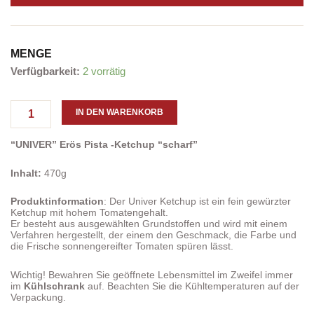
PREIS
PREIS
WAR:
IST:
CHF 12.00
CHF 8.80.
MENGE
"UNIVER"
Verfügbarkeit:
2 vorrätig
Erös
Pista
-
IN DEN WARENKORB
Ketchup
"scharf"
“UNIVER” Erös Pista -Ketchup “scharf”
Menge
Inhalt:
470g
Produktinformation
: Der Univer Ketchup ist ein fein gewürzter
Ketchup mit hohem Tomatengehalt.
Er besteht aus ausgewählten Grundstoffen und wird mit einem
Verfahren hergestellt, der einem den Geschmack, die Farbe und
die Frische sonnengereifter Tomaten spüren lässt.
Wichtig! Bewahren Sie geöffnete Lebensmittel im Zweifel immer
im
Kühlschrank
auf. Beachten Sie die Kühltemperaturen auf der
Verpackung.