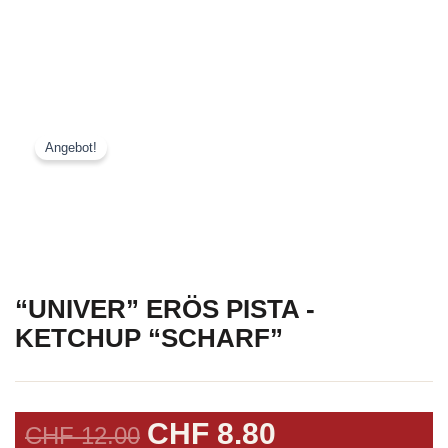
Angebot!
“UNIVER” ERÖS PISTA -
KETCHUP “SCHARF”
URSPRÜNGLICHER
AKTUELLER
CHF
8.80
CHF
12.00