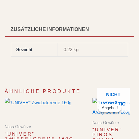
ZUSÄTZLICHE INFORMATIONEN
Gewicht
0.22 kg
ÄHNLICHE PRODUKTE
NICHT
Ursprünglic
Akt
VORRÄTIG
Preis
Pre
Angebot!
Angebot!
war:
ist:
CHF 6.20
CHF
Nass-Gewürze
Nass-Gewürze
“UNIVER”
“UNIVER”
PIROS
ZWIEBELCREME 160G