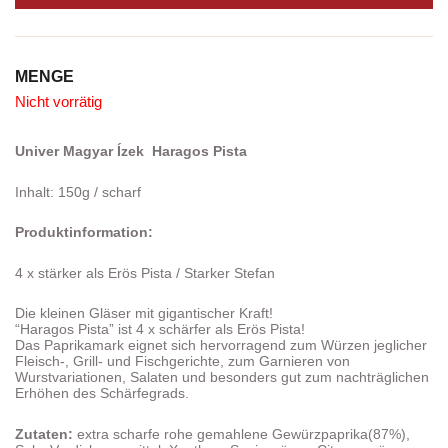
PREIS
PREIS
WAR:
IST:
CHF 10.95
CHF 9.95.
MENGE
Nicht vorrätig
Univer Magyar Ízek Haragos Pista
Inhalt: 150g / scharf
Produktinformation:
4 x stärker als Erös Pista / Starker Stefan
Die kleinen Gläser mit gigantischer Kraft!
“Haragos Pista” ist 4 x schärfer als Erös Pista!
Das Paprikamark eignet sich hervorragend zum Würzen jeglicher
Fleisch-, Grill- und Fischgerichte, zum Garnieren von
Wurstvariationen, Salaten und besonders gut zum nachträglichen
Erhöhen des Schärfegrads.
Zutaten:
extra scharfe rohe gemahlene Gewürzpaprika(87%),