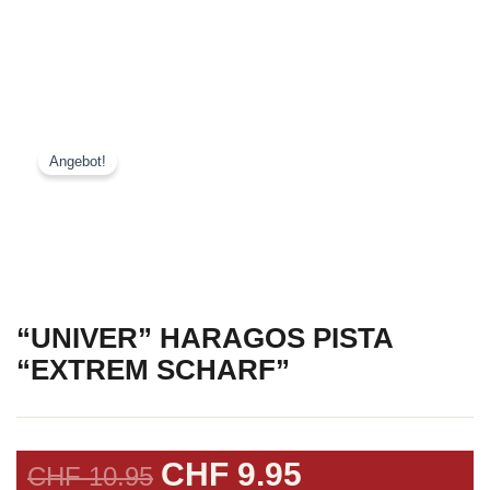
Angebot!
“UNIVER” HARAGOS PISTA
“EXTREM SCHARF”
URSPRÜNGLICHER
AKTUELLER
CHF
9.95
CHF
10.95