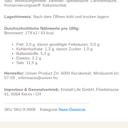
Salz, Verdickungsmittel: Xanthan; Speisesäure: Citronensäure;
Konservierungsstoff: Kaliumsorbat.
Lagerhinweis:
Nach dem Öffnen kühl und trocken lagern.
Durchschnittliche Nährwerte pro 100g:
Brennwert: 179 kJ / 43 kcal
Fett: 2,0 g, davon gesättigte Fettsäuren: 0,0 g
Kohlenhydrate: 1,3 g, davon Zucker: 1,0 g
Ballaststoffe: 5,3 g
Eiweiss: 2,2 g
Salz: 11,5 g.
Hersteller:
Univer Product Zrt. 6000 Kecskemét, Mindszenti krt.
57-59 , informacio@univer.hu
Importeur & Generalvertrieb:
Kristall-Life GmbH, Flüelistrasse
61, 6064 Kerns / CH
SKU
SKU-9-0006
Kategorie
Nass-Gewürze