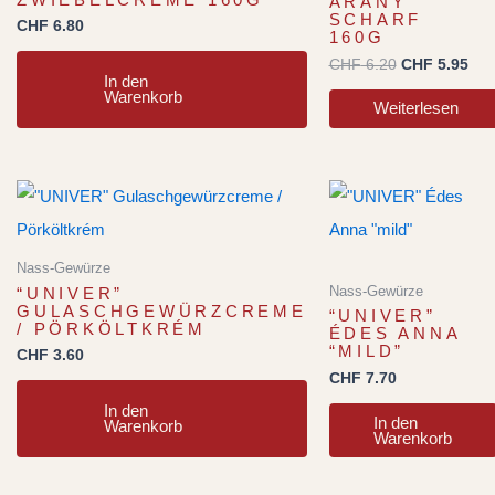
ARANY
SCHARF
CHF
6.80
160G
CHF
6.20
CHF
5.95
In den
Warenkorb
Weiterlesen
Nass-Gewürze
Nass-Gewürze
“UNIVER”
GULASCHGEWÜRZCREME
“UNIVER”
/ PÖRKÖLTKRÉM
ÉDES ANNA
“MILD”
CHF
3.60
CHF
7.70
In den
In den
Warenkorb
Warenkorb