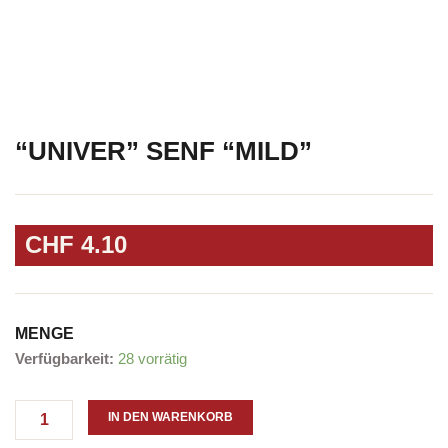
“UNIVER” SENF “MILD”
CHF
4.10
MENGE
"UNIVER"
Verfügbarkeit:
28 vorrätig
Senf
"mild"
Menge
IN DEN WARENKORB