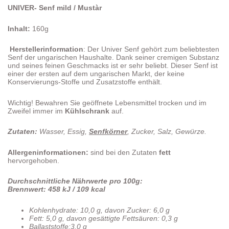
UNIVER- Senf mild / Mustàr
Inhalt:
160g
Herstellerinformation
: Der Univer Senf gehört zum beliebtesten
Senf der ungarischen Haushalte. Dank seiner cremigen Substanz
und seines feinen Geschmacks ist er sehr beliebt. Dieser Senf ist
einer der ersten auf dem ungarischen Markt, der keine
Konservierungs-Stoffe und Zusatzstoffe enthält.
Wichtig! Bewahren Sie geöffnete Lebensmittel trocken und im
Zweifel immer im
Kühlschrank
auf.
Zutaten:
Wasser, Essig,
Senfkörner
, Zucker, Salz, Gewürze.
Allergeninformationen:
sind bei den Zutaten
fett
hervorgehoben.
Durchschnittliche Nährwerte pro 100g:
Brennwert: 458 kJ / 109 kcal
Kohlenhydrate: 10,0 g, davon Zucker: 6,0 g
Fett: 5,0 g, davon gesättigte Fettsäuren: 0,3 g
Ballaststoffe:3,0 g