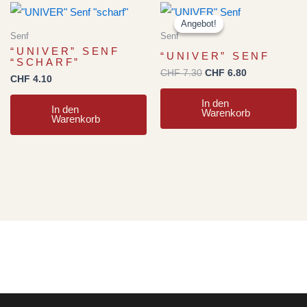
Ursprünglicher
Aktueller
Preis
Preis
Angebot!
Angebot!
war:
ist:
Senf
Senf
CHF 7.30
CHF 6.80.
“UNIVER” SENF
“UNIVER” SENF
“SCHARF”
CHF
7.30
CHF
6.80
CHF
4.10
In den
In den
Warenkorb
Warenkorb