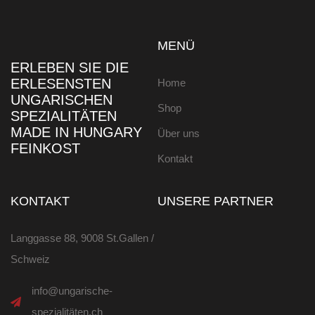
MENÜ
ERLEBEN SIE DIE
ERLESENSTEN
Home
UNGARISCHEN
Shop
SPEZIALITÄTEN
MADE IN HUNGARY
Über uns
FEINKOST
Kontakt
KONTAKT
UNSERE PARTNER
Langgasse 88, 9008 St.Gallen /
Schweiz
info@ungarische-
spezialitäten.ch