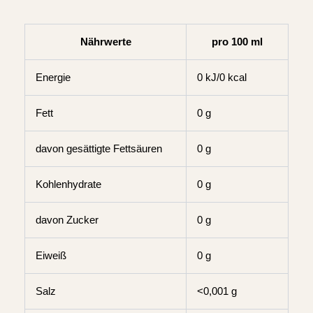
Nährwerte
pro 100 ml
Energie
0 kJ/0 kcal
Fett
0 g
davon gesättigte Fettsäuren
0 g
Kohlenhydrate
0 g
davon Zucker
0 g
Eiweiß
0 g
Salz
<0,001 g