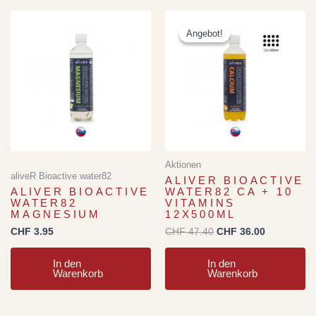
Ursprünglicher
Aktueller
Preis
Preis
Angebot!
Angebot!
war:
ist:
CHF 47.40
CHF 36.00.
Aktionen
aliveR Bioactive water82
ALIVER BIOACTIVE
ALIVER BIOACTIVE
WATER82 CA + 10
WATER82
VITAMINS
MAGNESIUM
12X500ML
CHF
3.95
CHF
47.40
CHF
36.00
In den
In den
Warenkorb
Warenkorb