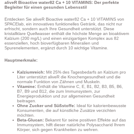
aliveR Bioactive water82 Ca + 10 VITAMINS: Der perfekte
Begleiter für einen gesunden Lebensstil
Entdecken Sie aliveR Bioactive water82 Ca + 10 VITAMINS von
SPACElab, ein innovatives funktionelles Getränk, das nicht nur
erfrischt, sondern auch Ihre Gesundheit unterstützt. Diese
kristallklare Quellwasser enthält die höchste Menge an bioaktivem
Kalzium (200 mg/L) und einen einzigartigen Komplex aus 82
essenziellen, hoch bioverfügbaren Mineralien und
Spurenelementen, ergänzt durch 10 wichtige Vitamine.
Hauptmerkmale:
Kalziumreich:
Mit 25% des Tagesbedarfs an Kalzium pro
Liter unterstützt aliveR die Knochengesundheit und die
normale Funktion von Zähnen und Muskeln.
Vitamine:
Enthält die Vitamine C, E, B1, B2, B3, B5, B6,
B7, B9 und B12, die zum Immunsystem, zur
Energieproduktion und zur allgemeinen Gesundheit
beitragen.
Ohne Zucker und Süßstoffe:
Ideal für kalorienbewusste
Konsumenten, die auf künstliche Zusätze verzichten
möchten.
Beta-Glucan:
Bekannt für seine positiven Effekte auf das
Immunsystem, hilft dieser natürliche Polysaccharid Ihrem
Körper, sich gegen Krankheiten zu wehren.