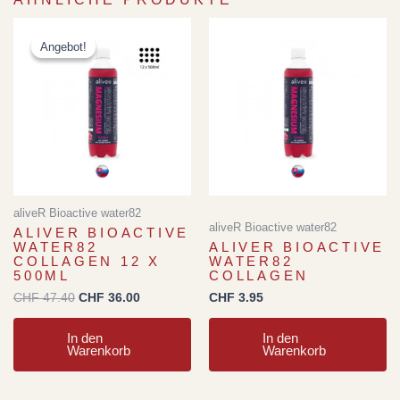
Ursprünglicher
Aktueller
Preis
Preis
Angebot!
Angebot!
war:
ist:
CHF 47.40
CHF 36.00.
aliveR Bioactive water82
aliveR Bioactive water82
ALIVER BIOACTIVE
WATER82
ALIVER BIOACTIVE
COLLAGEN 12 X
WATER82
500ML
COLLAGEN
CHF
47.40
CHF
36.00
CHF
3.95
In den
In den
Warenkorb
Warenkorb