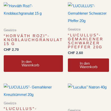
Gewürze
Gewürze
“LUCULLUS”-
“HORVÁTH ROZI”-
GEMAHLENER
KNOBLAUCHGRANULAT
SCHWARZER
15 G
PFEFFER 20G
CHF
2.70
CHF
2.60
In den
In den
Warenkorb
Warenkorb
Gewürze
“LUCULLUS”-
Gewürze