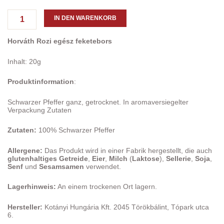
Ganzer
schwarzer
IN DEN WARENKORB
Pfeffer
20
Horváth Rozi egész feketebors
g
Menge
Inhalt: 20g
Produktinformation
:
Schwarzer Pfeffer ganz, getrocknet. In aromaversiegelter
Verpackung Zutaten
Zutaten:
100% Schwarzer Pfeffer
Allergene:
Das Produkt wird in einer Fabrik hergestellt, die auch
glutenhaltiges Getreide
,
Eier
,
Milch
(
Laktose
),
Sellerie
,
Soja
,
Senf
und
Sesamsamen
verwendet.
Lagerhinweis:
An einem trockenen Ort lagern.
Hersteller:
Kotányi Hungária Kft. 2045 Törökbálint, Tópark utca
6.