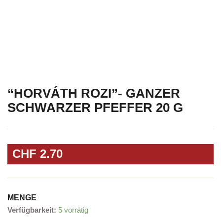
“HORVÁTH ROZI”- GANZER
SCHWARZER PFEFFER 20 G
CHF
2.70
MENGE
"Horváth
Verfügbarkeit:
5 vorrätig
Rozi"-