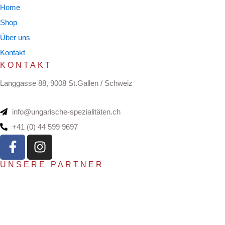
Home
Shop
Über uns
Kontakt
KONTAKT
Langgasse 88, 9008 St.Gallen / Schweiz
info@ungarische-spezialitäten.ch
+41 (0) 44 599 9697
F
I
a
n
c
s
UNSERE PARTNER
e
t
b
a
o
g
o
r