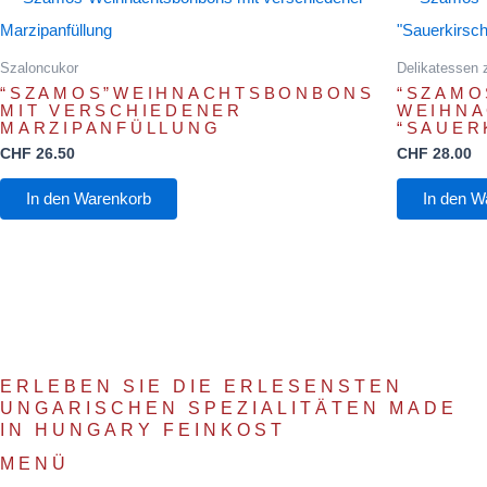
Szaloncukor
Delikatessen 
“SZAMOS”WEIHNACHTSBONBONS
“SZAMO
MIT VERSCHIEDENER
WEIHN
MARZIPANFÜLLUNG
“SAUER
CHF
26.50
CHF
28.00
In den Warenkorb
In den W
ERLEBEN SIE DIE ERLESENSTEN
UNGARISCHEN SPEZIALITÄTEN MADE
IN HUNGARY FEINKOST
MENÜ