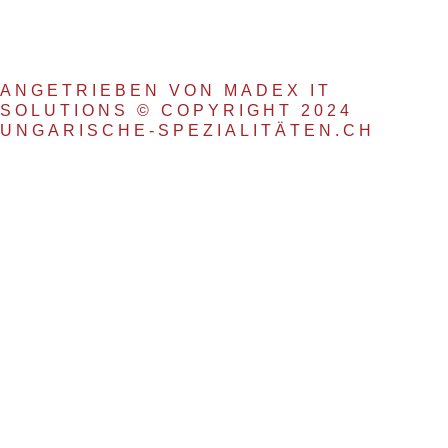
k
a
-
m
f
ANGETRIEBEN VON MADEX IT
SOLUTIONS © COPYRIGHT 2024
UNGARISCHE-SPEZIALITÄTEN.CH