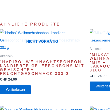
ÄHNLICHE PRODUKTE
NICHT VORRÄTIG
Aktionen
“MILKA”
Aktionen
WEIHN
“HARIBO” WEIHNACHTSBONBON-
“MIX –
KANDIERTE GELEEBONBONS MIT
KAKAO
GEMISCHTEM
310G
FRUCHTGESCHMACK 300 G
CHF
24.00
CHF
24.00
Weiterle
Weiterlesen