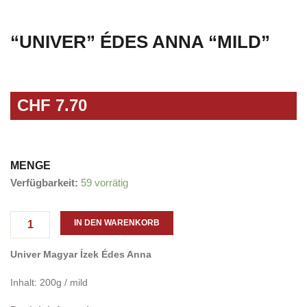
“UNIVER” ÉDES ANNA “MILD”
CHF
7.70
MENGE
"UNIVER"
Verfügbarkeit:
59 vorrätig
Édes
Anna
"mild"
IN DEN WARENKORB
Menge
Univer Magyar Ízek Édes Anna
Inhalt: 200g / mild