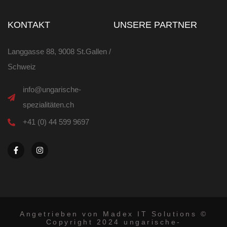
KONTAKT
UNSERE PARTNER
Langgasse 88, 9008 St.Gallen /
Schweiz
info@ungarische-
spezialitäten.ch
+41 (0) 44 599 9697
F
I
a
n
c
s
e
t
b
a
o
g
o
r
k
a
-
m
f
Angetrieben von Madex IT Solutions ©
Copyright 2024 ungarische-