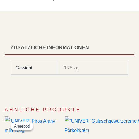
ZUSÄTZLICHE INFORMATIONEN
Gewicht
0.25 kg
ÄHNLICHE PRODUKTE
Ursprünglicher
Aktueller
Preis
Preis
Angebot!
Angebot!
war:
ist:
CHF 6.20
CHF 5.95.