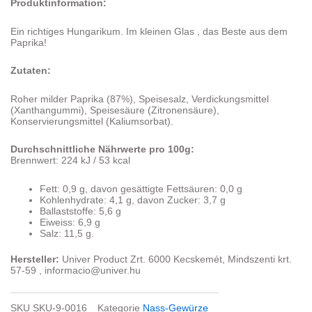
Produktinformation:
Ein richtiges Hungarikum. Im kleinen Glas , das Beste aus dem
Paprika!
Zutaten:
Roher milder Paprika (87%), Speisesalz, Verdickungsmittel
(Xanthangummi), Speisesäure (Zitronensäure),
Konservierungsmittel (Kaliumsorbat).
Durchschnittliche Nährwerte pro 100g:
Brennwert: 224 kJ / 53 kcal
Fett: 0,9 g, davon gesättigte Fettsäuren: 0,0 g
Kohlenhydrate: 4,1 g, davon Zucker: 3,7 g
Ballaststoffe: 5,6 g
Eiweiss: 6,9 g
Salz: 11,5 g.
Hersteller:
Univer Product Zrt. 6000 Kecskemét, Mindszenti krt.
57-59 , informacio@univer.hu
SKU
SKU-9-0016
Kategorie
Nass-Gewürze