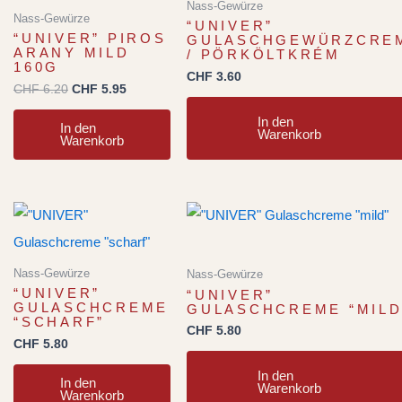
Nass-Gewürze
Nass-Gewürze
“UNIVER”
“UNIVER” PIROS
GULASCHGEWÜRZCRE
ARANY MILD
/ PÖRKÖLTKRÉM
160G
CHF
3.60
CHF
6.20
CHF
5.95
In den
In den
Warenkorb
Warenkorb
Nass-Gewürze
Nass-Gewürze
“UNIVER”
“UNIVER”
GULASCHCREME
GULASCHCREME “MILD
“SCHARF”
CHF
5.80
CHF
5.80
In den
In den
Warenkorb
Warenkorb