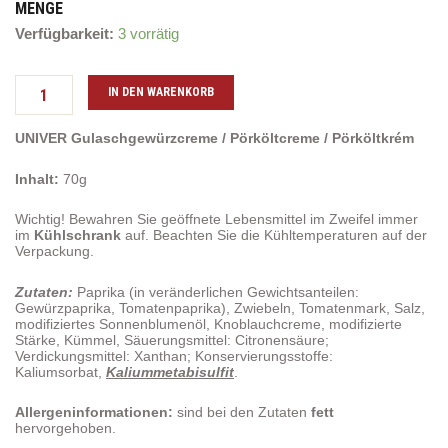
MENGE
"UNIVER"
Verfügbarkeit:
3 vorrätig
Gulaschgewürzcreme
/
Pörköltkrém
IN DEN WARENKORB
Menge
UNIVER Gulaschgewürzcreme / Pörköltcreme / Pörköltkrém
Inhalt:
70g
Wichtig! Bewahren Sie geöffnete Lebensmittel im Zweifel immer
im
Kühlschrank
auf. Beachten Sie die Kühltemperaturen auf der
Verpackung.
Zutaten:
Paprika (in veränderlichen Gewichtsanteilen:
Gewürzpaprika, Tomatenpaprika), Zwiebeln, Tomatenmark, Salz,
modifiziertes Sonnenblumenöl, Knoblauchcreme, modifizierte
Stärke, Kümmel, Säuerungsmittel: Citronensäure;
Verdickungsmittel: Xanthan; Konservierungsstoffe:
Kaliumsorbat,
Kaliummetabisulfit
.
Allergeninformationen:
sind bei den Zutaten
fett
hervorgehoben.