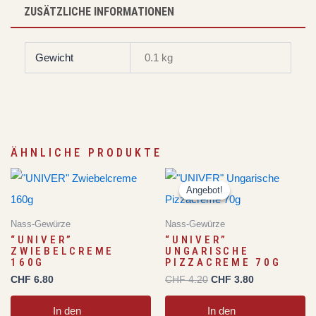
ZUSÄTZLICHE INFORMATIONEN
Gewicht
0.1 kg
ÄHNLICHE PRODUKTE
Ursprünglicher
Aktueller
Preis
Preis
Angebot!
Angebot!
war:
ist:
CHF 4.20
CHF 3.80.
Nass-Gewürze
Nass-Gewürze
“UNIVER”
“UNIVER”
ZWIEBELCREME
UNGARISCHE
160G
PIZZACREME 70G
CHF
6.80
CHF
4.20
CHF
3.80
In den
In den