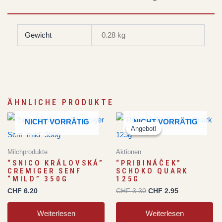
Gewicht
0.28 kg
ÄHNLICHE PRODUKTE
Ursprünglicher
Aktueller
NICHT VORRÄTIG
NICHT VORRÄTIG
Preis
Preis
Angebot!
Angebot!
war:
ist:
CHF 3.30
CHF 2.95.
Milchprodukte
Aktionen
“SNICO KRÁLOVSKÁ”
“PRIBINÁČEK”
CREMIGER SENF
SCHOKO QUARK
“MILD” 350G
125G
CHF
6.20
CHF
3.30
CHF
2.95
Weiterlesen
Weiterlesen