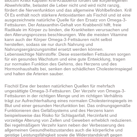
Biocom Krillöl Kapseln Krill-Krabbenöl fördert die körpereigenen
Abwehrkräfte, belastet die Leber nicht und wird nicht ranzig,
fördert die Nervenfunktion und das allgemeine Wohlbefinden. Krill
Öl Es enthält noch stärkere Antioxidantien als Fischöl und ist eine
ausgezeichnete natürliche Quelle für den Ersatz von Omega-3-
Fettsäuren. Der Astaxanthin-Gehalt von Krabbenöl hilft, freie
Radikale im Körper zu binden, die Krankheiten verursachen und
den Alterungsprozess beschleunigen. Wie die meisten Vitamine
kann auch der Körper Omega-3-Fettsäuren nicht selbst
herstellen, sodass sie nur durch Nahrung und
Nahrungsergänzungsmittel ersetzt werden können.
Lebenswichtige Nährstoffe: Diese essentiellen Fettsäuren sorgen
für ein gesundes Wachstum und eine gute Entwicklung, tragen
zur normalen Funktion des Gehirns, des Herzens und des
Hormonhaushalts bei, senken den schädlichen Cholesterinspiegel
und halten die Arterien sauber.
Fischöl Eine der besten natürlichen Quellen für mehrfach
ungesättigte Omega-3-Fettsäuren. Der Verzehr von Omega-3-
Fettsäuren in der richtigen Menge und im richtigen Verhältnis
trägt zur Aufrechterhaltung eines normalen Cholesterinspiegels im
Blut und einer gesunden Herzfunktion bei. Das ordnungsgemäße
Funktionieren des Gefäßsystems und des Herzens kann
beispielsweise das Risiko für Schlaganfall, Herzinfarkt und
vorzeitige Alterung von Zellen und Geweben erheblich reduzieren.
Bei regelmäßigem Verzehr kann neben der Verbesserung des
allgemeinen Gesundheitszustandes auch die körperliche und
geistige Leistungsfähigkeit sowie die Widerstandskraft gegen