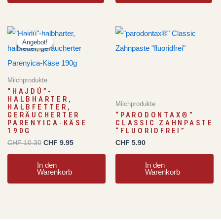
Ursprünglicher
Aktueller
Preis
Preis
Angebot!
Angebot!
war:
ist:
CHF 10.30
CHF 9.95.
Milchprodukte
“HAJDÚ”-
HALBHARTER,
Milchprodukte
HALBFETTER,
GERÄUCHERTER
“PARODONTAX®”
PARENYICA-KÄSE
CLASSIC ZAHNPASTE
190G
“FLUORIDFREI”
CHF
10.30
CHF
9.95
CHF
5.90
In den
In den
Warenkorb
Warenkorb