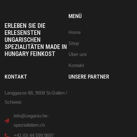
MENÜ
ERLEBEN SIE DIE
ERLESENSTEN
Home
UNGARISCHEN
Shop
SPEZIALITÄTEN MADE IN
HUNGARY FEINKOST
Über uns
Kontakt
KONTAKT
UNSERE PARTNER
Langgasse 88, 9008 St.Gallen /
Schweiz
info@ungarische-
spezialitäten.ch
+41 (0) 44 599 9697