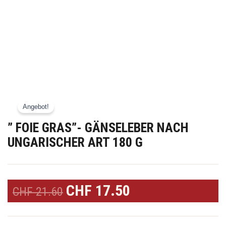
Angebot!
” FOIE GRAS”- GÄNSELEBER NACH
UNGARISCHER ART 180 G
URSPRÜNGLICHER
AKTUELLER
CHF
17.50
CHF
21.60
PREIS
PREIS
WAR:
IST: