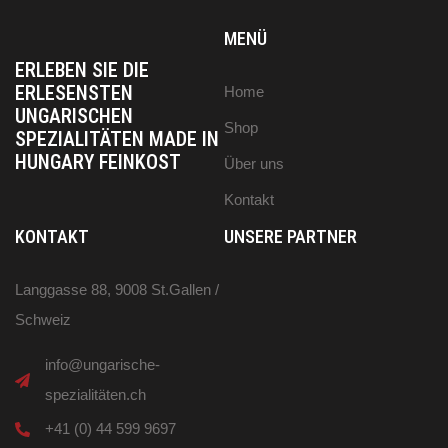
MENÜ
ERLEBEN SIE DIE
ERLESENSTEN
Home
UNGARISCHEN
Shop
SPEZIALITÄTEN MADE IN
HUNGARY FEINKOST
Über uns
Kontakt
KONTAKT
UNSERE PARTNER
Langgasse 88, 9008 St.Gallen /
Schweiz
info@ungarische-
spezialitäten.ch
+41 (0) 44 599 9697