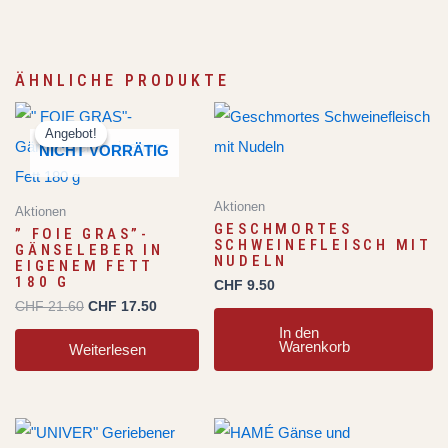
ÄHNLICHE PRODUKTE
Ursprünglicher
Aktueller
Preis
Preis
Angebot!
Angebot!
war:
ist:
NICHT VORRÄTIG
CHF 21.60
CHF 17.50.
Aktionen
Aktionen
GESCHMORTES
” FOIE GRAS”-
SCHWEINEFLEISCH MIT
GÄNSELEBER IN
NUDELN
EIGENEM FETT
180 G
CHF
9.50
CHF
21.60
CHF
17.50
In den
Warenkorb
Weiterlesen