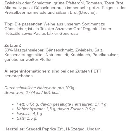
Zwiebeln oder Schalotten, grüne Pfefferoni, Tomaten, Toast Brot.
Alternativ passt Gänseleber auch immer sehr gut zu Feigen- oder
Preiselbeermarmelade und süßem Brot (Brioche).
Tipp: Die passenden Weine aus unserem Sortiment zu
Gänseleber, ist ein Tokaijer Aszu von Grof Degenfeld oder
Hétszölö sowie Paulus Elixier Generosa
Zutaten:
50% Mastgänseleber, Gänseschmalz, Zwiebeln, Salz,
Konservierungsmittel: Natriumnitrit; Knoblauch, Paprikapulver,
geriebener weißer Pfeffer.
Allergeninformationen:
sind bei den Zutaten
FETT
hervorgehoben.
Durchschnittliche Nährwerte pro 100g:
Brennwert: 2774 kJ / 601 kcal
Fett: 64,4 g, davon gesättigte Fettsäuren: 17,4 g
Kohlenhydrate: 1,3 g, davon Zucker: 0,9 g
Eiweiss: 4,1 g
Salz: 1,5 g.
Hersteller:
Szegedi Paprika Zrt., H-Szeged, Ungarn.