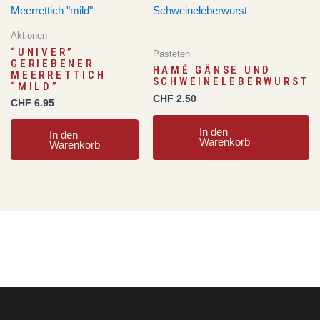
Aktionen
“UNIVER”
Pasteten
GERIEBENER
HAMÉ GÄNSE UND
MEERRETTICH
SCHWEINELEBERWURST
“MILD”
CHF
2.50
CHF
6.95
In den
In den
Warenkorb
Warenkorb