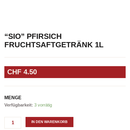
“SIO” PFIRSICH
FRUCHTSAFTGETRÄNK 1L
CHF
4.50
MENGE
"SIO"
Verfügbarkeit:
3 vorrätig
Pfirsich
Fruchtsaftgetränk
1l
IN DEN WARENKORB
Menge