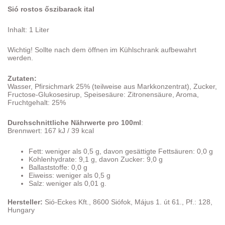
Sió rostos őszibarack ital
Inhalt: 1 Liter
Wichtig! Sollte nach dem öffnen im Kühlschrank aufbewahrt
werden.
Zutaten:
Wasser, Pfirsichmark 25% (teilweise aus Markkonzentrat), Zucker,
Fructose-Glukosesirup, Speisesäure: Zitronensäure, Aroma,
Fruchtgehalt: 25%
Durchschnittliche Nährwerte pro 100ml
:
Brennwert: 167 kJ / 39 kcal
Fett: weniger als 0,5 g, davon gesättigte Fettsäuren: 0,0 g
Kohlenhydrate: 9,1 g, davon Zucker: 9,0 g
Ballaststoffe: 0,0 g
Eiweiss: weniger als 0,5 g
Salz: weniger als 0,01 g.
Hersteller:
Sió-Eckes Kft., 8600 Siófok, Május 1. út 61., Pf.: 128,
Hungary