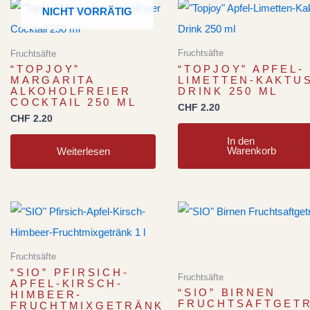
NICHT VORRÄTIG
Fruchtsäfte
Fruchtsäfte
“TOPJOY” APFEL-
“TOPJOY”
LIMETTEN-KAKTU
MARGARITA
DRINK 250 ML
ALKOHOLFREIER
COCKTAIL 250 ML
CHF
2.20
CHF
2.20
In den
Warenkorb
Weiterlesen
Fruchtsäfte
“SIO” PFIRSICH-
Fruchtsäfte
APFEL-KIRSCH-
“SIO” BIRNEN
HIMBEER-
FRUCHTSAFTGET
FRUCHTMIXGETRÄNK