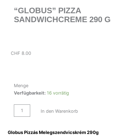
“GLOBUS” PIZZA
SANDWICHCREME 290 G
CHF
8.00
Menge
"Globus"
Verfügbarkeit:
16 vorrätig
Pizza
Sandwichcreme
290
In den Warenkorb
g
Menge
Globus Pizzás Melegszendvicskrém 290g