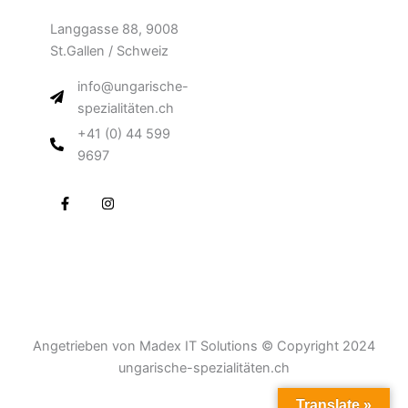
Langgasse 88, 9008
St.Gallen / Schweiz
info@ungarische-
spezialitäten.ch
+41 (0) 44 599
9697
F
I
a
n
c
s
e
t
b
a
o
g
o
r
k
a
-
m
f
Angetrieben von Madex IT Solutions © Copyright 2024
ungarische-spezialitäten.ch
Translate »