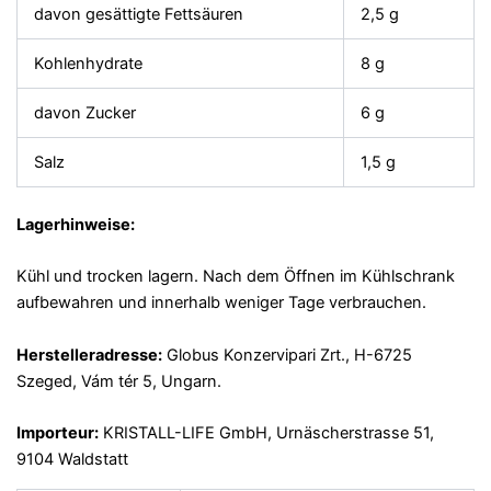
davon gesättigte Fettsäuren
2,5 g
Kohlenhydrate
8 g
davon Zucker
6 g
Salz
1,5 g
Lagerhinweise:
Kühl und trocken lagern. Nach dem Öffnen im Kühlschrank
aufbewahren und innerhalb weniger Tage verbrauchen.
Herstelleradresse:
Globus Konzervipari Zrt., H-6725
Szeged, Vám tér 5, Ungarn.
Importeur:
KRISTALL-LIFE GmbH, Urnäscherstrasse 51,
9104 Waldstatt