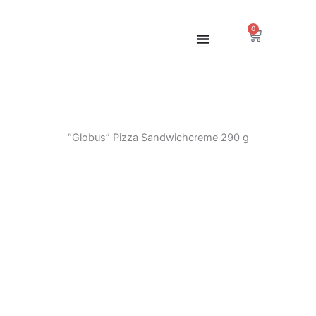
Zum
Inhalt
0
Warenkor
springen
“Globus” Pizza Sandwichcreme 290 g