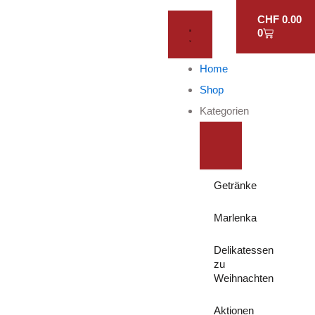
WARENKO
Zum
SCHLIESSE K
ÖFFNE
CHF
0.00
ATEGORIEN
KATEGORIEN
Inhalt
0
springen
Home
Shop
Kategorien
Getränke
Marlenka
Delikatessen
zu
Weihnachten
Aktionen