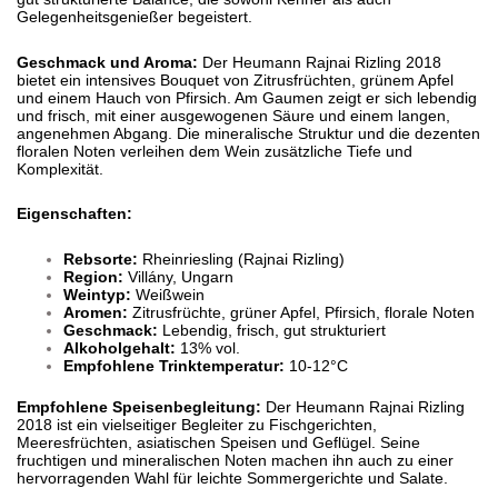
Gelegenheitsgenießer begeistert.
Geschmack und Aroma:
Der Heumann Rajnai Rizling 2018
bietet ein intensives Bouquet von Zitrusfrüchten, grünem Apfel
und einem Hauch von Pfirsich. Am Gaumen zeigt er sich lebendig
und frisch, mit einer ausgewogenen Säure und einem langen,
angenehmen Abgang. Die mineralische Struktur und die dezenten
floralen Noten verleihen dem Wein zusätzliche Tiefe und
Komplexität.
Eigenschaften:
Rebsorte:
Rheinriesling (Rajnai Rizling)
Region:
Villány, Ungarn
Weintyp:
Weißwein
Aromen:
Zitrusfrüchte, grüner Apfel, Pfirsich, florale Noten
Geschmack:
Lebendig, frisch, gut strukturiert
Alkoholgehalt:
13% vol.
Empfohlene Trinktemperatur:
10-12°C
Empfohlene Speisenbegleitung:
Der Heumann Rajnai Rizling
2018 ist ein vielseitiger Begleiter zu Fischgerichten,
Meeresfrüchten, asiatischen Speisen und Geflügel. Seine
fruchtigen und mineralischen Noten machen ihn auch zu einer
hervorragenden Wahl für leichte Sommergerichte und Salate.