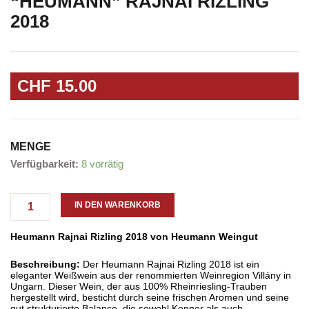
“HEUMANN” RAJNAI RIZLING
2018
CHF
15.00
MENGE
"Heumann"
Verfügbarkeit:
8 vorrätig
Rajnai
Rizling
2018
IN DEN WARENKORB
Menge
Heumann Rajnai Rizling 2018 von Heumann Weingut
Beschreibung:
Der Heumann Rajnai Rizling 2018 ist ein
eleganter Weißwein aus der renommierten Weinregion Villány in
Ungarn. Dieser Wein, der aus 100% Rheinriesling-Trauben
hergestellt wird, besticht durch seine frischen Aromen und seine
gut strukturierte Balance, die sowohl Kenner als auch