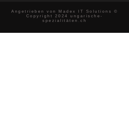
Angetrieben von Madex IT Solutions ©
Copyright 2024 ungarische-
spezialitäten.ch