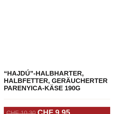
“HAJDÚ”-HALBHARTER,
HALBFETTER, GERÄUCHERTER
PARENYICA-KÄSE 190G
URSPRÜNGLICHER
AKTUELLER
CHF
9.95
CHF
10.30