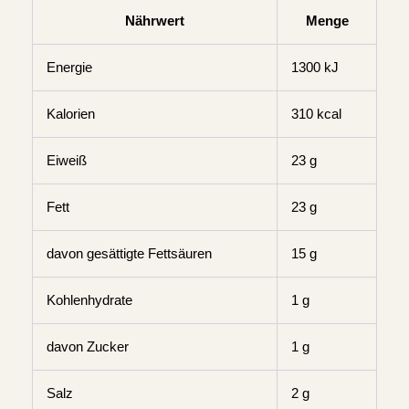
Nährwert
Menge
Energie
1300 kJ
Kalorien
310 kcal
Eiweiß
23 g
Fett
23 g
davon gesättigte Fettsäuren
15 g
Kohlenhydrate
1 g
davon Zucker
1 g
Salz
2 g