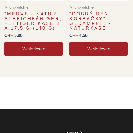
Milchprodukte
Milchprodukte
“MEDVE”- NATUR –
“DOBRÝ DEN
STREICHFÄHIGER,
KORBÁČKY”
FETTIGER KÄSE 8
GEDÄMPFTER
X 17,5 G (140 G)
NATURKÄSE
CHF
5.90
CHF
4.50
Weiterlesen
Weiterlesen