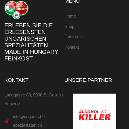
MENÜ
Home
ERLEBEN SIE DIE
Shop
ERLESENSTEN
Über uns
UNGARISCHEN
SPEZIALITÄTEN
Kontakt
MADE IN HUNGARY
FEINKOST
KONTAKT
UNSERE PARTNER
Langgasse 88, 9008 St.Gallen /
Schweiz
info@ungarische-
spezialitäten.ch