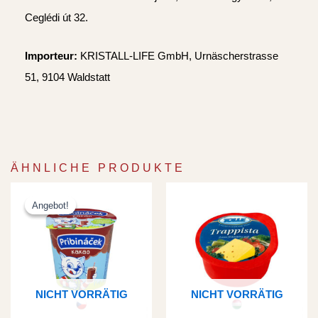
Ceglédi út 32.
Importeur:
KRISTALL-LIFE GmbH, Urnäscherstrasse
51, 9104 Waldstatt
ÄHNLICHE PRODUKTE
Ursprünglicher
Aktueller
Preis
Preis
Angebot!
Angebot!
war:
ist:
CHF 3.30
CHF 2.95.
NICHT VORRÄTIG
NICHT VORRÄTIG