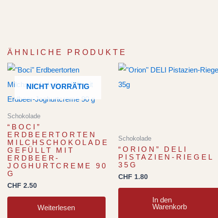
ÄHNLICHE PRODUKTE
NICHT VORRÄTIG
Schokolade
“BOCI”
ERDBEERTORTEN
Schokolade
MILCHSCHOKOLADE
“ORION” DELI
GEFÜLLT MIT
PISTAZIEN-RIEGEL
ERDBEER-
35G
JOGHURTCREME 90
G
CHF
1.80
CHF
2.50
In den
Warenkorb
Weiterlesen