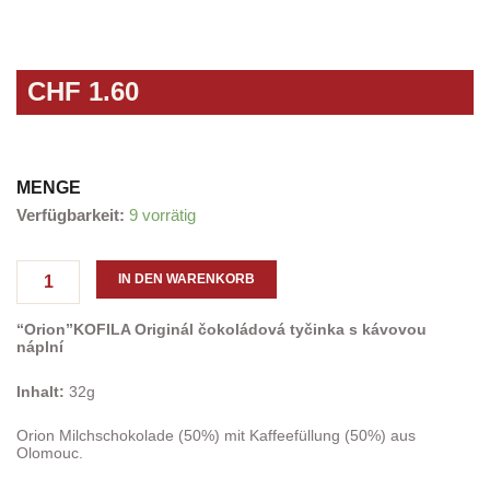
CHF
1.60
MENGE
"Orion"
Verfügbarkeit:
9 vorrätig
KOFILA
Original
Schokoriegel
IN DEN WARENKORB
mit
Kaffeefüllung
“Orion”
KOFILA Originál čokoládová tyčinka s kávovou
32g
náplní
Menge
Inhalt:
32g
Orion Milchschokolade (50%) mit Kaffeefüllung (50%) aus
Olomouc.