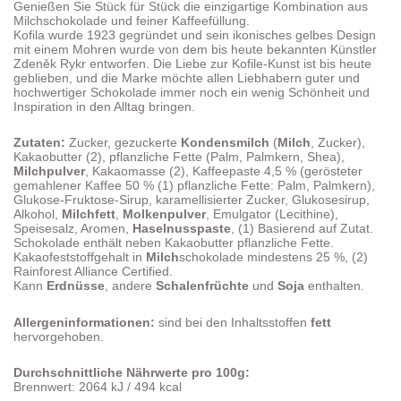
Genießen Sie Stück für Stück die einzigartige Kombination aus
Milchschokolade und feiner Kaffeefüllung.
Kofila wurde 1923 gegründet und sein ikonisches gelbes Design
mit einem Mohren wurde von dem bis heute bekannten Künstler
Zdeněk Rykr entworfen. Die Liebe zur Kofile-Kunst ist bis heute
geblieben, und die Marke möchte allen Liebhabern guter und
hochwertiger Schokolade immer noch ein wenig Schönheit und
Inspiration in den Alltag bringen.
Zutaten:
Zucker, gezuckerte
Kondensmilch
(
Milch
, Zucker),
Kakaobutter (2), pflanzliche Fette (Palm, Palmkern, Shea),
Milchpulver
, Kakaomasse (2), Kaffeepaste 4,5 % (gerösteter
gemahlener Kaffee 50 % (1) pflanzliche Fette: Palm, Palmkern),
Glukose-Fruktose-Sirup, karamellisierter Zucker, Glukosesirup,
Alkohol,
Milchfett
,
Molkenpulver
, Emulgator (Lecithine),
Speisesalz, Aromen,
Haselnusspaste
, (1) Basierend auf Zutat.
Schokolade enthält neben Kakaobutter pflanzliche Fette.
Kakaofeststoffgehalt in
Milch
schokolade mindestens 25 %, (2)
Rainforest Alliance Certified.
Kann
Erdnüsse
, andere
Schalenfrüchte
und
Soja
enthalten.
Allergeninformationen:
sind bei den Inhaltsstoffen
fett
hervorgehoben.
Durchschnittliche Nährwerte pro 100g:
Brennwert: 2064 kJ / 494 kcal