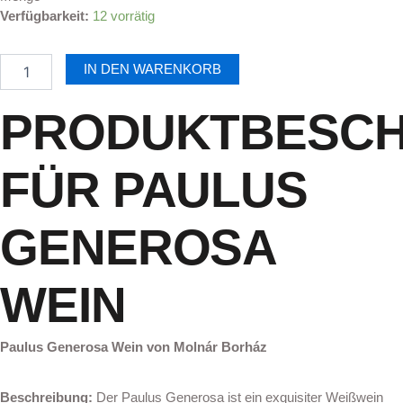
Paulus
Verfügbarkeit:
12 vorrätig
Gold
Generosa
2021
IN DEN WARENKORB
PDO
Menge
PRODUKTBESCH
FÜR PAULUS
GENEROSA
WEIN
Paulus Generosa Wein von Molnár Borház
Beschreibung:
Der Paulus Generosa ist ein exquisiter Weißwein