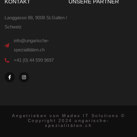
KONTAKT
UNSERE PARTNER
Langgasse 88, 9008 St.Gallen /
Schweiz
info@ungarische-
spezialitäten.ch
+41 (0) 44 599 9697
F
I
a
n
c
s
e
t
b
a
o
g
o
r
k
a
-
m
f
Angetrieben von Madex IT Solutions ©
Copyright 2024 ungarische-
spezialitäten.ch