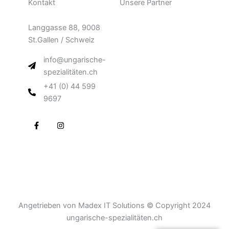
Kontakt
Unsere Partner
Langgasse 88, 9008
St.Gallen / Schweiz
info@ungarische-
spezialitäten.ch
+41 (0) 44 599
9697
F
I
a
n
c
s
e
t
b
a
o
g
o
r
k
a
-
m
f
Angetrieben von Madex IT Solutions © Copyright 2024
ungarische-spezialitäten.ch