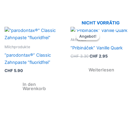
NICHT VORRÄTIG
Ursprünglicher
Aktueller
Preis
Preis
Angebot!
Angebot!
war:
ist:
Aktionen
CHF 3.30
CHF 2.95.
Milchprodukte
“Pribináček” Vanille Quark
“parodontax®” Classic
CHF
3.30
CHF
2.95
Zahnpaste “fluoridfrei”
Weiterlesen
CHF
5.90
In den
Warenkorb