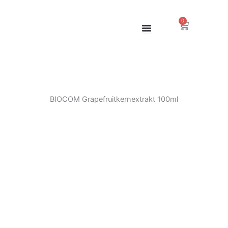
Zum
Inhalt
0
Warenkor
springen
BIOCOM Grapefruitkernextrakt 100ml