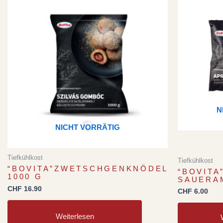
N
NICHT VORRÄTIG
Tiefkühlkost
Tiefkühlkost
“BOVITA”ZWETSCHGENKNÖDEL
“BOVITA
1000 G
SAUERA
CHF
16.90
CHF
6.00
Weiterlesen