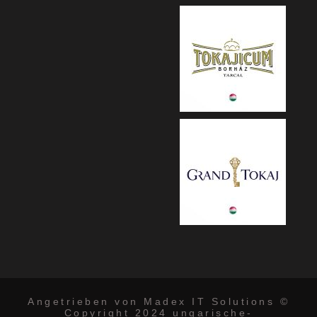
Angetrieben von Madex IT Solutions ©
Copyright 2024 ungarische-