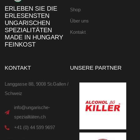
ERLEBEN SIE DIE
Shop
ERLESENSTEN
Über uns
UNGARISCHEN
SPEZIALITÄTEN
Kontakt
MADE IN HUNGARY
FEINKOST
KONTAKT
UNSERE PARTNER
Langgasse 88, 9008 St.Gallen /
Schweiz
info@ungarische-
spezialitäten.ch
+41 (0) 44 599 9697