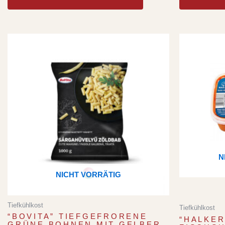
N
NICHT VORRÄTIG
Tiefkühlkost
Tiefkühlkost
“BOVITA” TIEFGEFRORENE
“HALKER
GRÜNE BOHNEN MIT GELBER