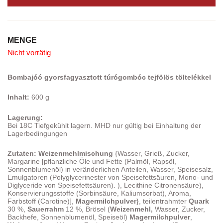
MENGE
Nicht vorrätig
Bombajóó gyorsfagyasztott túrógombóc tejfölös töltelékkel
Inhalt:
600 g
Lagerung:
Bei 18C Tiefgekühlt lagern. MHD nur gültig bei Einhaltung der
Lagerbedingungen
Zutaten: Weizenmehlmischung
{Wasser, Grieß, Zucker,
Margarine [pflanzliche Öle und Fette (Palmöl, Rapsöl,
Sonnenblumenöl) in veränderlichen Anteilen, Wasser, Speisesalz,
Emulgatoren (Polyglycerinester von Speisefettsäuren, Mono- und
Diglyceride von Speisefettsäuren). ), Lecithine Citronensäure),
Konservierungsstoffe (Sorbinsäure, Kaliumsorbat), Aroma,
Farbstoff (Carotine)],
Magermilchpulver
}, teilentrahmter
Quark
30 %,
Sauerrahm
12 %, Brösel (
Weizenmehl,
Wasser, Zucker,
Backhefe, Sonnenblumenöl, Speiseöl)
Magermilchpulver
,