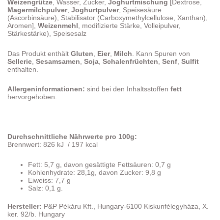
Weizengrütze
, Wasser, Zucker,
Joghurtmischung
[Dextrose,
Magermilchpulver
,
Joghurtpulver
, Speisesäure
(Ascorbinsäure), Stabilisator (Carboxymethylcellulose, Xanthan),
Aromen],
Weizenmehl
, modifizierte Stärke, Volleipulver,
Stärkestärke), Speisesalz
Das Produkt enthält
Gluten
,
Eier
,
Milch
. Kann Spuren von
Sellerie
,
Sesamsamen
,
Soja
,
Schalenfrüchten
,
Senf
,
Sulfit
enthalten.
Allergeninformationen:
sind bei den Inhaltsstoffen
fett
hervorgehoben.
Durchschnittliche Nährwerte pro 100g:
Brennwert: 826 kJ / 197 kcal
Fett: 5,7 g, davon gesättigte Fettsäuren: 0,7 g
Kohlenhydrate: 28,1g, davon Zucker: 9,8 g
Eiweiss: 7,7 g
Salz: 0,1 g.
Hersteller:
P&P Pékáru Kft., Hungary-6100 Kiskunfélegyháza, X.
ker. 92/b. Hungary