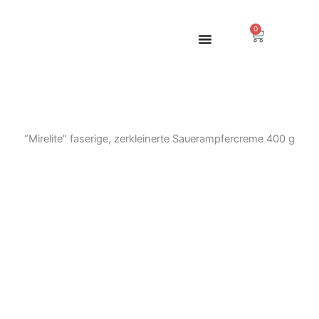
Zum
Inhalt
0
Warenkor
springen
“Mirelite” faserige, zerkleinerte Sauerampfercreme 400 g