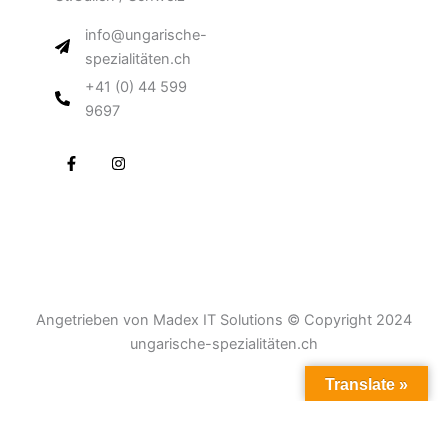
info@ungarische-
spezialitäten.ch
+41 (0) 44 599
9697
F
I
a
n
c
s
e
t
b
a
o
g
o
r
k
a
-
m
f
Angetrieben von Madex IT Solutions © Copyright 2024
ungarische-spezialitäten.ch
Translate »