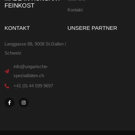
FEINKOST
Kontakt
KONTAKT
UNSERE PARTNER
Langgasse 88, 9008 St.Gallen /
Schweiz
info@ungarische-
spezialitäten.ch
+41 (0) 44 599 9697
F
I
a
n
c
s
e
t
b
a
o
g
o
r
k
a