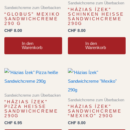
Sandwichcreme zum Überbacken
Sandwichcreme zum Überbacken
“HÁZIAS ÍZEK”
“GLOBUS” MEXIKO
SCHINKEN HEISSE S
SANDWICHCREME
ANDWICHCREME 2
290 G
90G
CHF
8.00
CHF
8.00
In den
In den
Warenkorb
Warenkorb
Sandwichcreme zum Überbacken
Sandwichcreme zum Überbacken
“HÁZIAS ÍZEK”
PIZZA HEISSE S
“HÁZIAS ÍZEK”
ANDWICHCREME 2
SANDWICHCREME
90G
“MEXIKO” 290G
CHF
6.95
CHF
8.00