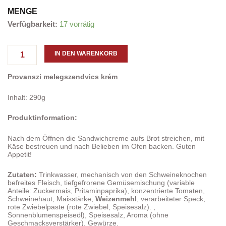
MENGE
"Házias
Verfügbarkeit:
17 vorrätig
Ízek"
Provence
heiße
IN DEN WARENKORB
Sandwichcreme
290g
Provanszi melegszendvics krém
Menge
Inhalt: 290g
Produktinformation:
Nach dem Öffnen die Sandwichcreme aufs Brot streichen, mit
Käse bestreuen und nach Belieben im Ofen backen. Guten
Appetit!
Zutaten:
Trinkwasser, mechanisch von den Schweineknochen
befreites Fleisch, tiefgefrorene Gemüsemischung (variable
Anteile: Zuckermais, Pritaminpaprika), konzentrierte Tomaten,
Schweinehaut, Maisstärke,
Weizenmehl
, verarbeiteter Speck,
rote Zwiebelpaste (rote Zwiebel, Speisesalz). ,
Sonnenblumenspeiseöl), Speisesalz, Aroma (ohne
Geschmacksverstärker), Gewürze.