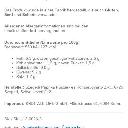
Das Produkt wurde in einer Fabrik hergestellt, die auch
Gluten
,
Senf
und
Sellerie
verwendet.
Allergene:
Allergeninformationen sind bei den
Inhaltsstoffen
fett
hervorgehoben.
Durchschnittliche Nährwerte pro 100g:
Brennwert: 530 kJ / 127 kcal
Fett: 6,3 g, davon gesättigte Fettsäuren: 2,6 g
Kohlenhydrate: 11,5 g, davon Zucker: 1,5 g
Ballaststoffe: 0,0 g
Eiweiss: 5,2 g
Salz: 1,7 g.
Hersteller:
Sze­ge­di Pap­ri­ka Fűszer- és Konzervgyártó ZRt., 6725
Szeged, Szövetkezeti út 2.
Importeur:
KRISTALL-LIFE GmbH, Flüelistrasse 61, 6064 Kerns
SKU
SKU-12-0026-6
Kategorie
Sandwichcreme zum Überbacken