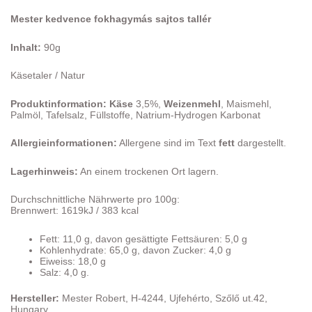
Mester kedvence fokhagymás sajtos tallér
Inhalt:
90g
Käsetaler / Natur
Produktinformation:
Käse
3,5%,
Weizenmehl
, Maismehl,
Palmöl, Tafelsalz, Füllstoffe, Natrium-Hydrogen Karbonat
Allergieinformationen:
Allergene sind im Text
fett
dargestellt.
Lagerhinweis:
An einem trockenen Ort lagern.
Durchschnittliche Nährwerte pro 100g:
Brennwert: 1619kJ / 383 kcal
Fett: 11,0 g, davon gesättigte Fettsäuren: 5,0 g
Kohlenhydrate: 65,0 g, davon Zucker: 4,0 g
Eiweiss: 18,0 g
Salz: 4,0 g.
Hersteller:
Mester Robert, H-4244, Ujfehérto, Szőlő ut.42,
Hungary