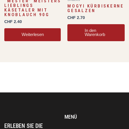
“MESTER” MEISTERS
LIEBLINGS
MOGYI KÜRBISKERNE
KÄSETALER MIT
GESALZEN
KNOBLAUCH 90G
CHF
2.70
CHF
2.40
In den
Weiterlesen
Warenkorb
MENÜ
ERLEBEN SIE DIE