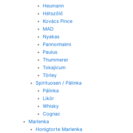
Heumann
Hétszőlő
Kovács Pince
MAD
Nyakas
Pannonhalmi
Paulus
Thummerer
Tokajicum
Törley
Spirituosen / Pàlinka
Pálinka
Likör
Whisky
Cognac
Marlenka
Honigtorte Marlenka