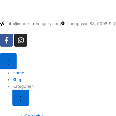
Zum
Inhalt
springen
info@made-in-hungary.com
Langgasse 88, 9008 St.G
F
I
a
n
c
s
e
t
Schließe
Öffne
Kategorien
Kategorien
b
a
o
g
Home
o
r
Shop
k
a
Kategorien
-
m
f
Getränke