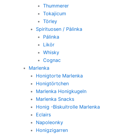
Thummerer
Tokajicum
Törley
Spirituosen / Pàlinka
Pálinka
Likör
Whisky
Cognac
Marlenka
Honigtorte Marlenka
Honigtörtchen
Marlenka Honigkugeln
Marlenka Snacks
Honig -Biskuitrolle Marlenka
Eclairs
Napoleonky
Honigzigarren