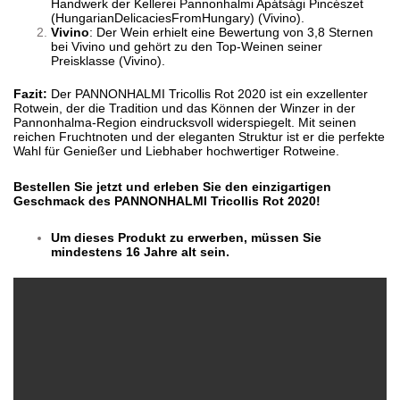
Handwerk der Kellerei Pannonhalmi Apátsági Pincészet​
(
HungarianDelicaciesFromHungary
)
(
Vivino
)
​.
Vivino
: Der Wein erhielt eine Bewertung von 3,8 Sternen
bei Vivino und gehört zu den Top-Weinen seiner
Preisklasse​
(
Vivino
)
​.
Fazit:
Der PANNONHALMI Tricollis Rot 2020 ist ein exzellenter
Rotwein, der die Tradition und das Können der Winzer in der
Pannonhalma-Region eindrucksvoll widerspiegelt. Mit seinen
reichen Fruchtnoten und der eleganten Struktur ist er die perfekte
Wahl für Genießer und Liebhaber hochwertiger Rotweine.
Bestellen Sie jetzt und erleben Sie den einzigartigen
Geschmack des PANNONHALMI Tricollis Rot 2020!
Um dieses Produkt zu erwerben, müssen Sie
mindestens 16 Jahre alt sein.