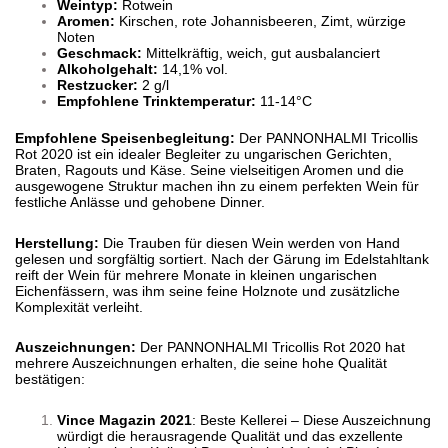
Weintyp:
Rotwein
Aromen:
Kirschen, rote Johannisbeeren, Zimt, würzige
Noten
Geschmack:
Mittelkräftig, weich, gut ausbalanciert
Alkoholgehalt:
14,1% vol.
Restzucker:
2 g/l
Empfohlene Trinktemperatur:
11-14°C
Empfohlene Speisenbegleitung:
Der PANNONHALMI Tricollis
Rot 2020 ist ein idealer Begleiter zu ungarischen Gerichten,
Braten, Ragouts und Käse. Seine vielseitigen Aromen und die
ausgewogene Struktur machen ihn zu einem perfekten Wein für
festliche Anlässe und gehobene Dinner.
Herstellung:
Die Trauben für diesen Wein werden von Hand
gelesen und sorgfältig sortiert. Nach der Gärung im Edelstahltank
reift der Wein für mehrere Monate in kleinen ungarischen
Eichenfässern, was ihm seine feine Holznote und zusätzliche
Komplexität verleiht.
Auszeichnungen:
Der PANNONHALMI Tricollis Rot 2020 hat
mehrere Auszeichnungen erhalten, die seine hohe Qualität
bestätigen:
Vince Magazin 2021
: Beste Kellerei – Diese Auszeichnung
würdigt die herausragende Qualität und das exzellente